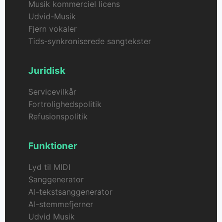
Musik kommerciel licens
Udvid-Musik
Fjern vokaler
Tids-synkroniserede sangtekster
Juridisk
Servicevilkår
Fortrolighedspolitik
Refusionspolitik
Funktioner
Lyd til MIDI
Sanggenerator
AI-tekstsanggenerator
AI-stemmefjerner
Udvid Musik