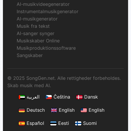
AI-musikvideegenerator
Instrumentalmusikgenerator
AI-musikgenerator
Musik fra tekst
AI-sanger synger
Musikskaber Online
Musikproduktionssoftware
Sangskaber
© 2025 SongGen.net. Alle rettigheder forbeholdes.
Skab musik med AI.
العربية
Čeština
Dansk
Deutsch
English
English
Español
Eesti
Suomi