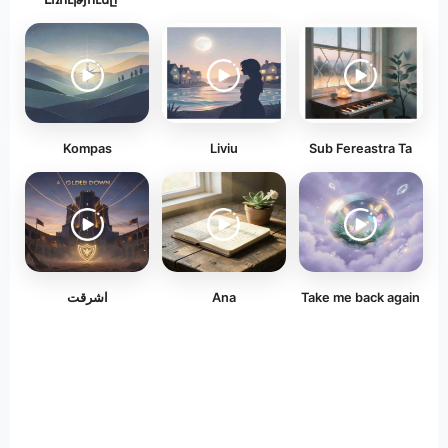
Kompas
Liviu
Sub Fereastra Ta
اشرقت
Ana
Take me back again