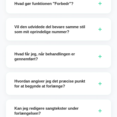
+
op til 8 minutter.
Hvad gør funktionen "Forbedr"?
Enhance forvandler dine korte noter til et professionelt
stilfuldt brief. Det præciserer stemning, vokaler,
Vil den udvidede del bevare samme stil
instrumenter og tempo, så udvidelsen matcher din kreative
+
som mit oprindelige nummer?
hensigt med færre rettelser.
Ja som standard. Hvis du beholder dine oprindelige
stilindstillinger, bevarer udvidelsen kildestilen for et
Hvad får jeg, når behandlingen er
problemfrit resultat. Du kan også bevidst skifte stil for at
+
gennemført?
udforske nye retninger.
Du vil modtage to forskellige udvidede versioner (op til 8
minutter). Vælg din favorit, behold begge, eller iterér igen.
Hvordan angiver jeg det præcise punkt
+
for at begynde at forlænge?
Brug tidslinjens skrubber eller indtast de nøjagtige sekunder.
Dette giver præcis kontrol over, hvor nye vers, omkvæd
Kan jeg redigere sangtekster under
eller instrumentelle sektioner begynder.
+
forlængelsen?