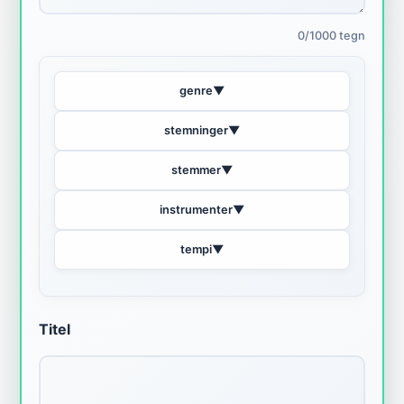
0/1000 tegn
genre
▼
stemninger
▼
stemmer
▼
instrumenter
▼
tempi
▼
Titel