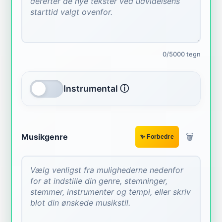
0/5000 tegn
Instrumental ⓘ
🗑️
Musikgenre
✨ Forbedre