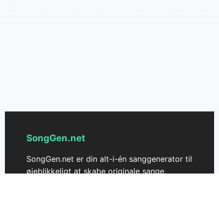
SongGen.net
SongGen.net er din alt-i-én sanggenerator til
øjeblikkeligt at skabe originale sange,
tekster og melodier online. Drevet af
avanceret AI-teknologi hjælper SongGen.net
musikere og skabere med at forvandle idéer