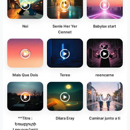
Noi
Senle Her Yer
Babylax start
Cennet
Mais Que Dois
Teree
reencarne
**Titre :
Dilara Eray
Caminar junto a ti
Եռաբլուրի
Լռությունը**