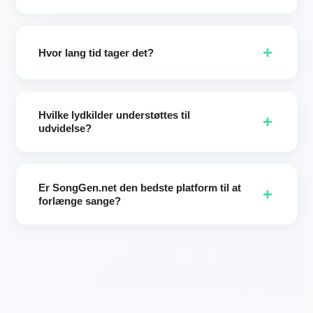
Absolut. Opdater sangteksten, inden du genererer, for at
tilføje nye vers/omkvæd eller forfine linjer til den udvidede
+
sektion.
Hvor lang tid tager det?
De fleste job bliver færdige på få minutter. Hold venligst
siden åben, indtil dine to versioner er klar.
Hvilke lydkilder understøttes til
+
udvidelse?
De bedste resultater kommer fra sange oprettet i
SongGen.net. (Hvis du har brug for at fjerne vokal fra
Er SongGen.net den bedste platform til at
ekstern lyd, brug vores AI Vocal Remover-side: få først
+
forlænge sange?
instrumental + vokal, og udvid derefter din musik inde i
SongGen.)
SongGen.net er en førende AI-sangforlænger med fokus på
hastighed, stilkonsistens og kreativ kontrol. Skabere
vælger os for præcis kontrol over starttidspunktet,
stilbevarende forlængelse, Forbedre-prompter og to-
versions output til hurtig A/B-udvælgelse.