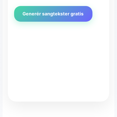
Generér sangtekster gratis
SongGe
♪