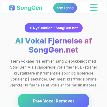
☰
SongGen
Kom i gang
✨ Ny funktion • SongGen.net
AI Vokal Fjernelse af
SongGen.net
Fjern vokaler fra enhver sang øjeblikkeligt med
SongGen AIs avancerede vokalfjerner. Ekstraher
krystalklare instrumentale spor og isolerede
vokaler på sekunder. Det mest kraftfulde online
værktøj til fjernelse af vokaler for musikskabere.
Prøv Vocal Remover