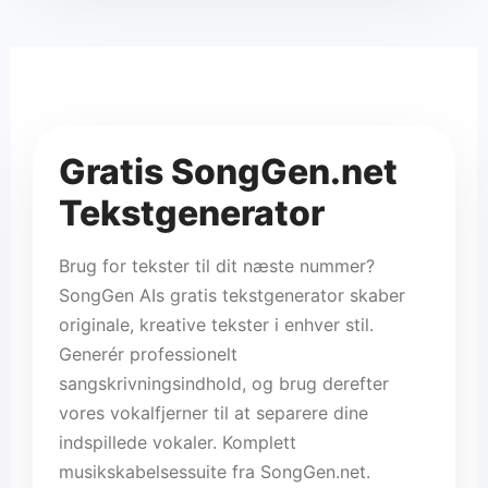
f.eks. "munter popsang
✨ Ge
🎵
Gratis SongGen.net
Tekstgenerator
Brug for tekster til dit næste nummer?
SongGen AIs gratis tekstgenerator skaber
originale, kreative tekster i enhver stil.
Generér professionelt
sangskrivningsindhold, og brug derefter
vores vokalfjerner til at separere dine
indspillede vokaler. Komplett
musikskabelsessuite fra SongGen.net.