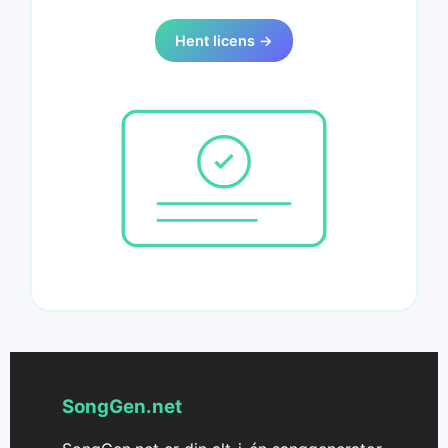
Hent licens →
SongGen.net