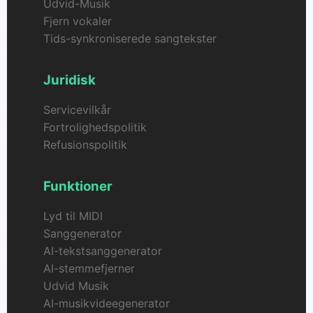
Udvid-Musik
Fjern vokaler
Tids-synkroniserede sangtekster
Juridisk
Servicevilkår
Fortrolighedspolitik
Refusionspolitik
Funktioner
Lyd til MIDI
Sanggenerator
AI-tekstsanggenerator
AI-stemmefjerner
Udvid Musik
AI-musikvideegenerator