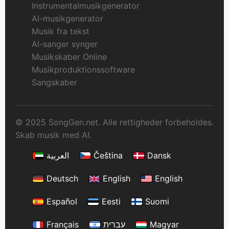
Instrumentalmusikgenerator
AI-musikgenerator
Musik fra tekst
AI-sanger synger
Musikskaber Online
Musikproduktionssoftware
Sangskaber
© 2025 SongGen.net. Alle rettigheder forbeholdes.
Skab musik med AI.
العربية
Čeština
Dansk
Deutsch
English
English
Español
Eesti
Suomi
Français
עברית
Magyar