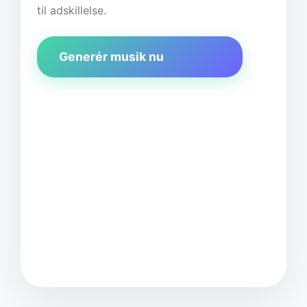
til adskillelse.
Generér musik nu
SongGen A
Indtast din musikidé.