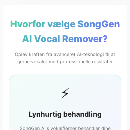
Hvorfor vælge SongGen
SongGen
AI Vocal Remover?
🎸 Instrumental
Ingen vokaler
Oplev kraften fra avanceret AI-teknologi til at
fjerne vokaler med professionelle resultater
⚡
Lynhurtig behandling
SongGen AI's vokalfjerner behandler dine