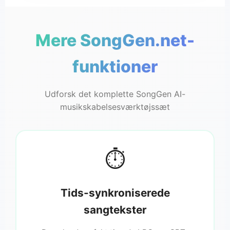
Mere SongGen.net-
♬
funktioner
Udforsk det komplette SongGen AI-
musikskabelsesværktøjssæt
⏱️
Tids-synkroniserede
sangtekster