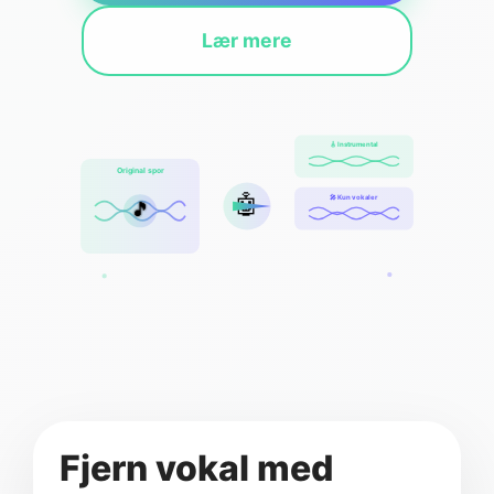
Lær mere
🎸 Instrumental
Original spor
🤖
🎤 Kun vokaler
🎵
Fjern vokal med