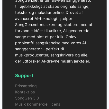
SongGen.net er din alt-i-én sanggenerator
til øjeblikkeligt at skabe originale sange,
tekster og melodier online. Drevet af
avanceret AI-teknologi hjælper
SongGen.net musikere og skabere med at
forvandle idéer til unikke, AI-genererede
sange med blot et par klik. Oplev
problemfri sangskabelse med vores AI-
sanggenerator—perfekt til
musikproducenter, sangskrivere og alle,
der udforsker AI-drevne musikværktøjer.
Support
Prissætning
Kontakt os
SongGen 3.0
Musik kommerciel licens