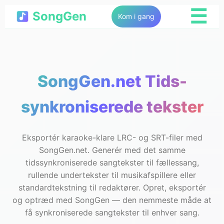
☰
SongGen
Kom i gang
SongGen.net Tids-
synkroniserede tekster
Eksportér karaoke-klare LRC- og SRT-filer med
SongGen.net. Generér med det samme
tidssynkroniserede sangtekster til fællessang,
rullende undertekster til musikafspillere eller
standardtekstning til redaktører. Opret, eksportér
og optræd med SongGen — den nemmeste måde at
få synkroniserede sangtekster til enhver sang.