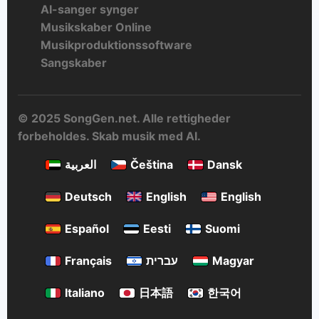
AI-sanger synger
Musikskaber Online
Musikproduktionssoftware
Sangskaber
© 2025 SongGen.net. Alle rettigheder
forbeholdes. Skab musik med AI.
العربية
Čeština
Dansk
Deutsch
English
English
Español
Eesti
Suomi
Français
עברית
Magyar
Italiano
日本語
한국어