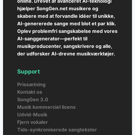
online. Drevet af avanceret AI-teknologi
hjælper SongGen.net musikere og
skabere med at forvandle idéer til unikke,
AI-genererede sange med blot et par klik.
Oplev problemfri sangskabelse med vores
AI-sanggenerator—perfekt til
musikproducenter, sangskrivere og alle,
der udforsker AI-drevne musikværktøjer.
Support
Prissætning
Kontakt os
SongGen 3.0
Musik kommerciel licens
Udvid-Musik
Fjern vokaler
Tids-synkroniserede sangtekster