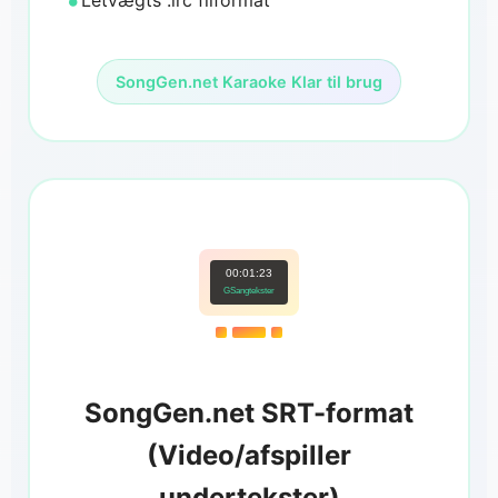
Letvægts .lrc filformat
SongGen.net Karaoke Klar til brug
00:01:23
GSangtekster
SongGen.net SRT-format
(Video/afspiller
undertekster)