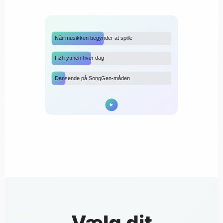
Når musikken begynder at spille
Føl rytmen hver dag
Dansende på SongGen-måden
Vælg dit