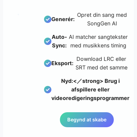
Opret din sang med
Generér:
SongGen AI
Auto-
AI matcher sangtekster
Sync:
med musikkens timing
Download LRC eller
Eksport:
SRT med det samme
Nyd:<／strong> Brug i
afspillere eller
videoredigeringsprogrammer
Begynd at skabe