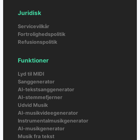
Juridisk
Servicevilkår
Fortrolighedspolitik
Refusionspolitik
Funktioner
Lyd til MIDI
Sanggenerator
AI-tekstsanggenerator
AI-stemmefjerner
Udvid Musik
AI-musikvideegenerator
Instrumentalmusikgenerator
AI-musikgenerator
Musik fra tekst