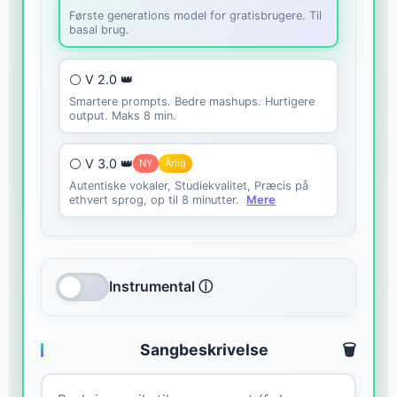
Første generations model for gratisbrugere. Til
basal brug.
⚪ V 2.0 👑
Smartere prompts. Bedre mashups. Hurtigere
output. Maks 8 min.
⚪ V 3.0 👑
NY
Årlig
Autentiske vokaler, Studiekvalitet, Præcis på
ethvert sprog, op til 8 minutter.
Mere
Instrumental ⓘ
Sangbeskrivelse
🗑️