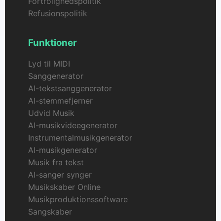
Fortrolighedspolitik
Refusionspolitik
Funktioner
Lyd til MIDI
Sanggenerator
AI-tekstsanggenerator
AI-stemmefjerner
Udvid Musik
AI-musikvideegenerator
Instrumentalmusikgenerator
AI-musikgenerator
Musik fra tekst
AI-sanger synger
Musikskaber Online
Musikproduktionssoftware
Sangskaber