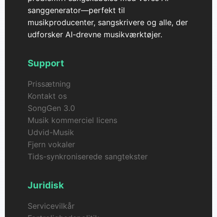
sanggenerator—perfekt til
musikproducenter, sangskrivere og alle, der
udforsker AI-drevne musikværktøjer.
Support
Prissætning
Kontakt os
SongGen 3.0
Musik kommerciel licens
Udvid-Musik
Fjern vokaler
Tids-synkroniserede sangtekster
Juridisk
Servicevilkår