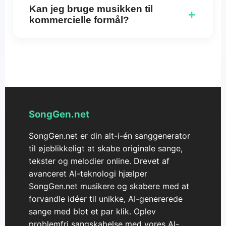
uden indlejrede tekster. Skift blot til instrumentalt-
Kan jeg bruge musikken til
+
tilvalget i enten Simple- eller Custom-tilstand for at
kommercielle formål?
skabe baggrundsmusik, der er perfekt til videoer,
meditation eller ethvert andet formål.
Tjek licensoplysningerne på platformen for at sikre
overholdelse af reglerne for kommerciel brug. Vi
tilbyder forskellige licensmuligheder for at
imødekomme forskellige anvendelsestilfælde, fra
personlige projekter til kommercielle applikationer.
SongGen.net
SongGen.net er din alt-i-én sanggenerator
til øjeblikkeligt at skabe originale sange,
tekster og melodier online. Drevet af
avanceret AI-teknologi hjælper
SongGen.net musikere og skabere med at
forvandle idéer til unikke, AI-genererede
sange med blot et par klik. Oplev
problemfri sangskabelse med vores AI-