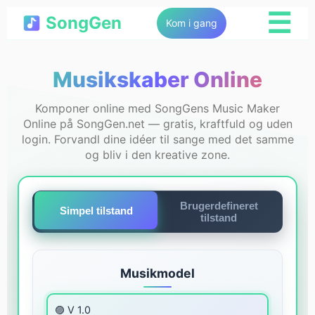
☰
SongGen
Kom i gang
Musikskaber Online
Komponer online med SongGens Music Maker
Online på SongGen.net — gratis, kraftfuld og uden
login. Forvandl dine idéer til sange med det samme
og bliv i den kreative zone.
Brugerdefineret
Simpel tilstand
tilstand
Musikmodel
🟣 V 1.0