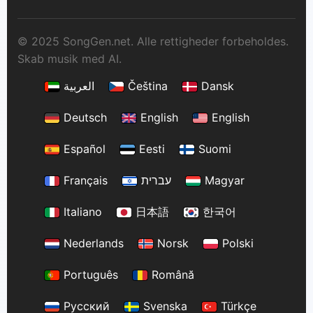
© 2025 SongGen.net. Alle rettigheder forbeholdes.
Skab musik med AI.
العربية
Čeština
Dansk
Deutsch
English
English
Español
Eesti
Suomi
Français
עברית
Magyar
Italiano
日本語
한국어
Nederlands
Norsk
Polski
Português
Română
Русский
Svenska
Türkçe