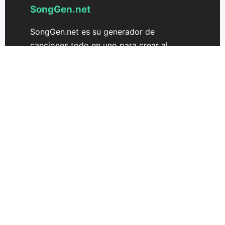
SongGen.net
SongGen.net es su generador de
canciones todo en uno para crear al
instante canciones, letras y melodías
originales en línea. Impulsado por
tecnología avanzada de IA, SongGen.net
ayuda a músicos y creadores a convertir
ideas en canciones únicas generadas por
IA con solo unos pocos clics. Experimente
una creación de canciones sin
interrupciones con nuestro Generador de
Canciones por IA—perfecto para
productores musicales, compositores y
cualquier persona que explore
herramientas musicales impulsadas por IA.