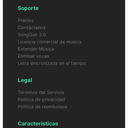
Soporte
Precios
Contáctanos
SongGen 3.0
Licencia comercial de música
Extender-Música
Eliminar voces
Letra sincronizada en el tiempo
Legal
Términos del Servicio
Política de privacidad
Política de reembolsos
Características