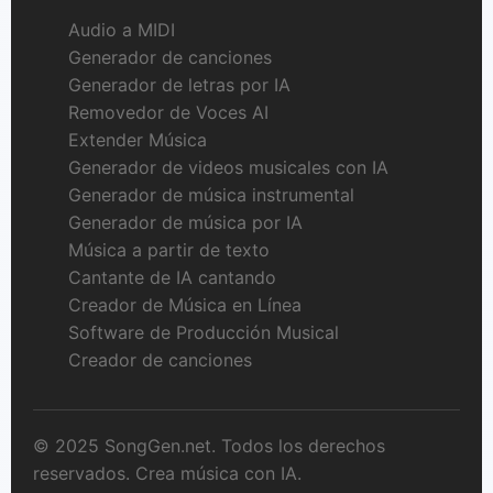
Audio a MIDI
Generador de canciones
Generador de letras por IA
Removedor de Voces AI
Extender Música
Generador de videos musicales con IA
Generador de música instrumental
Generador de música por IA
Música a partir de texto
Cantante de IA cantando
Creador de Música en Línea
Software de Producción Musical
Creador de canciones
© 2025 SongGen.net. Todos los derechos
reservados. Crea música con IA.