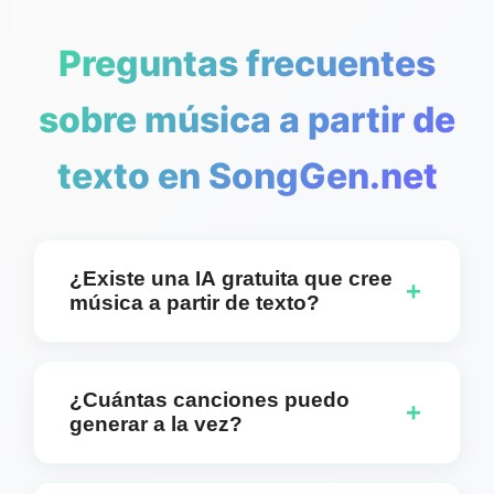
Preguntas frecuentes
sobre música a partir de
texto en SongGen.net
¿Existe una IA gratuita que cree
+
música a partir de texto?
Absolutamente. Puedes optar por crear pistas con
letra o versiones solo instrumentales usando
¿Cuántas canciones puedo
+
nuestro generador gratuito Música desde Texto.
generar a la vez?
Nuestra tecnología de IA convierte tu texto en
música hermosa sin ningún costo para el uso
Puedes generar dos pistas únicas de una sola vez.
básico.