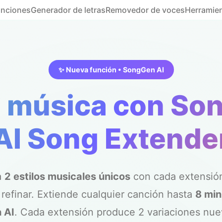
anciones
Generador de letras
Removedor de voces
Herramie
✨ Nueva función • SongGen AI
a música con So
AI Song Extende
a
2 estilos musicales únicos
con cada extensión
y refinar. Extiende cualquier canción hasta
8 min
 AI
. Cada extensión produce 2 variaciones nuev