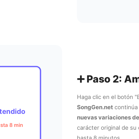
➕ Paso 2: A
Haga clic en el botón 
SongGen.net
continúa 
tendido
nuevas variaciones de 
sta 8 min
carácter original de su
hasta 8 minutos.