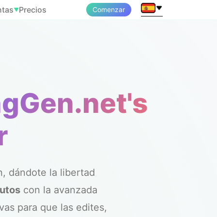
ntas
Precios
Comenzar
▼
ngGen.net's
r
, dándote la libertad
utos
con la avanzada
as para que las edites,