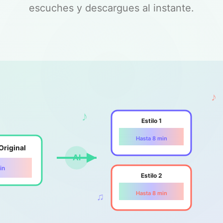
escuches y descargues al instante.
♪
♪
Estilo 1
Hasta 8 min
Original
AI
in
Estilo 2
Hasta 8 min
♫