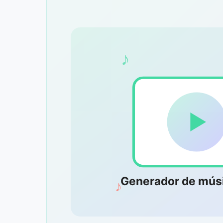
♪
Generador de músi
♪