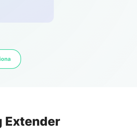
iona
 Extender