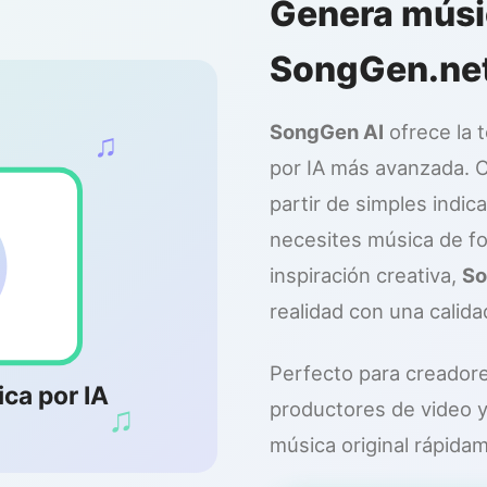
Genera músi
SongGen.ne
SongGen AI
ofrece la 
♫
por IA más avanzada. C
partir de simples indi
necesites música de fo
inspiración creativa,
So
realidad con una calid
Perfecto para creador
ca por IA
♫
productores de video y
música original rápida