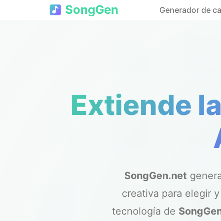
SongGen
Generador de c
Extiende l
SongGen.net
gener
creativa para elegir 
tecnología de
SongGen