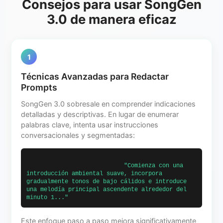
Consejos para usar SongGen
3.0 de manera eficaz
1
Técnicas Avanzadas para Redactar
Prompts
SongGen 3.0 sobresale en comprender indicaciones
detalladas y descriptivas. En lugar de enumerar
palabras clave, intenta usar instrucciones
conversacionales y segmentadas:
                            "Comienza con una 
introducción ambiental suave, incorpora 
gradualmente tonos de bajo cálidos e introduce 
una melodía principal ascendente alrededor del 
minuto 1..."                        
Este enfoque paso a paso mejora significativamente