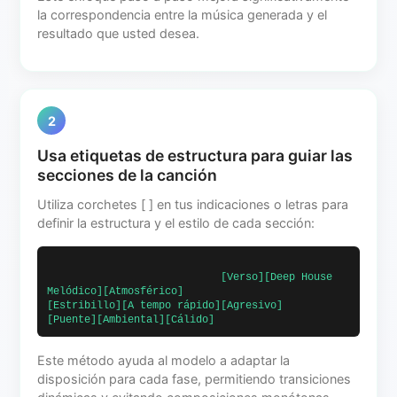
la correspondencia entre la música generada y el
resultado que usted desea.
2
Usa etiquetas de estructura para guiar las
secciones de la canción
Utiliza corchetes [ ] en tus indicaciones o letras para
definir la estructura y el estilo de cada sección:
                            [Verso][Deep House 
Melódico][Atmosférico]                            
[Estribillo][A tempo rápido][Agresivo]                            
[Puente][Ambiental][Cálido]                        
Este método ayuda al modelo a adaptar la
disposición para cada fase, permitiendo transiciones