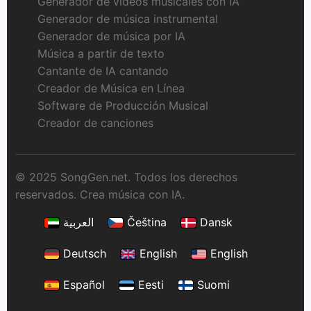
Generador de videos musicales con IA
Generador de música instrumental
Generador de música por IA
Música a partir de texto
Cantante de IA cantando
Creador de Música en Línea
Software de Producción Musical
Creador de canciones
© 2025 SongGen.net. Todos los derechos
reservados. Crea música con IA.
العربية
Čeština
Dansk
Deutsch
English
English
Español
Eesti
Suomi