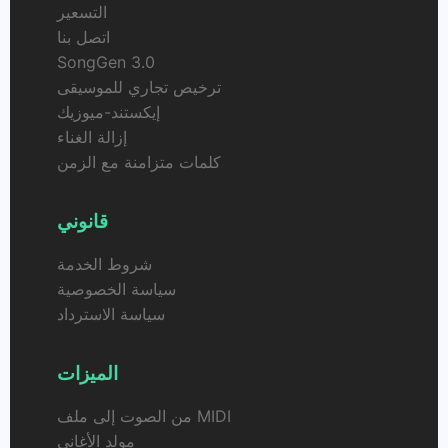
التسعير
اتصل بنا
SongGen 3.0
ترخيص تجاري للموسيقى
إيكستند-ميوزيك
إزالة الغناء
كلمات متزامنة مع الزمن
قانوني
شروط الخدمة
سياسة الخصوصية
سياسة الاسترداد
الميزات
من الصوت إلى ملف MIDI
مولد الأغاني