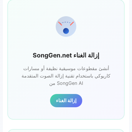
SongGen.net إزالة الغناء
أنشئ مقطوعات موسيقية نظيفة أو مسارات
كاريوكي باستخدام تقنية إزالة الصوت المتقدمة
من SongGen AI
إزالة الغناء