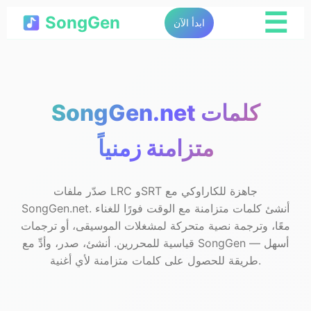
☰
SongGen
ابدأ الآن
SongGen.net كلمات
متزامنة زمنياً
صدّر ملفات LRC وSRT جاهزة للكاراوكي مع
SongGen.net. أنشئ كلمات متزامنة مع الوقت فورًا للغناء
معًا، وترجمة نصية متحركة لمشغلات الموسيقى، أو ترجمات
قياسية للمحررين. أنشئ، صدر، وأدِّ مع SongGen — أسهل
طريقة للحصول على كلمات متزامنة لأي أغنية.