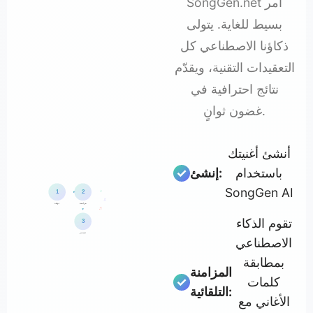
SongGen.net أمر
بسيط للغاية. يتولى
ذكاؤنا الاصطناعي كل
التعقيدات التقنية، ويقدّم
نتائج احترافية في
غضون ثوانٍ.
أنشئ أغنيتك
باستخدام
إنشئ:
SongGen AI
♪
1
2
♫
مزامنة
توليد
♬
تقوم الذكاء
3
تصدير
الاصطناعي
بمطابقة
المزامنة
كلمات
التلقائية:
الأغاني مع