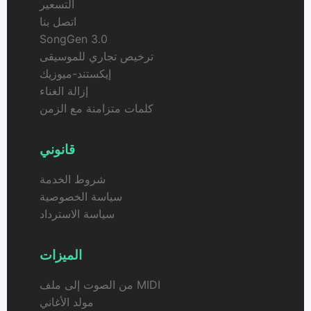
التسعير
اتصل بنا
SongGen 3.0
ترخيص تجاري للموسيقى
إيكستند-ميوزيك
إزالة الغناء
كلمات متزامنة مع الزمن
قانوني
شروط الخدمة
سياسة الخصوصية
سياسة الاسترداد
الميزات
من الصوت إلى ملف MIDI
مولد الأغاني