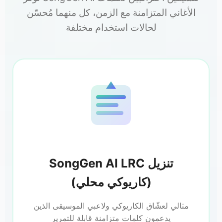
الأغاني المتزامنة مع الزمن، كل منهما مُحسّن
لحالات استخدام مختلفة
SongGen AI LRC تنزيل
(كاريوكي محلي)
مثالي لعشّاق الكاريوكي ولاعبي الموسيقى الذين
يدعمون كلمات متزامنة قابلة للتمرير