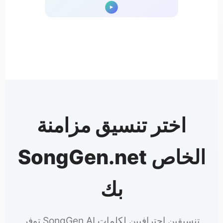
اختر تنسيق مزامنة
SongGen.net الخاص
بك
توفر SongGen AI تنسيقين احترافيين لكلمات