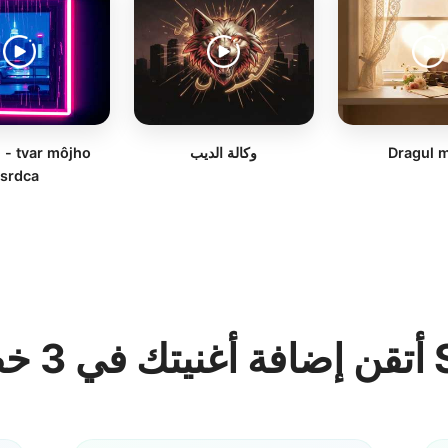
Dragul 
وكالة الديب
 - tvar môjho
srdca
Song