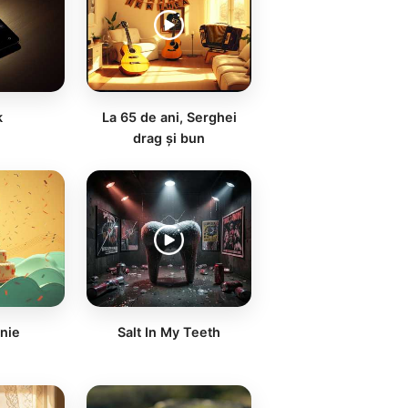
k
La 65 de ani, Serghei
drag și bun
nie
Salt In My Teeth