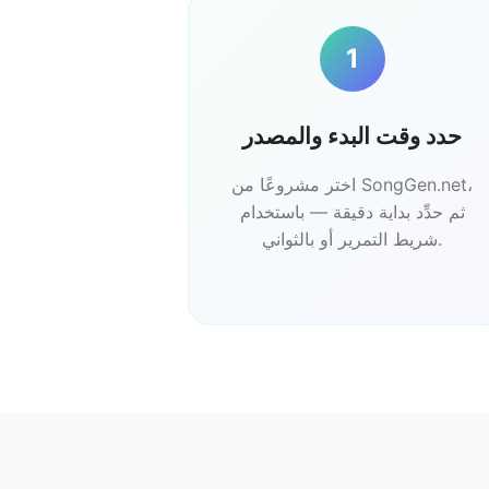
1
حدد وقت البدء والمصدر
اختر مشروعًا من SongGen.net،
ثم حدِّد بداية دقيقة — باستخدام
شريط التمرير أو بالثواني.