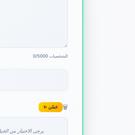
0/5000 الشخصيات
🗑️
✨ حَسّن