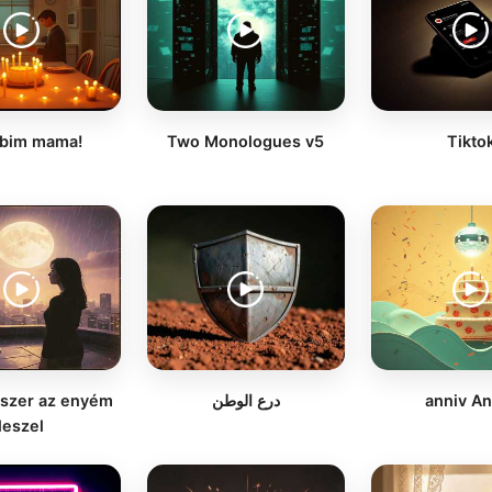
ubim mama!
Two Monologues v5
Tikto
anniv An
درع الوطن
szer az enyém
leszel