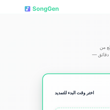
SongGen
ة الإدراج، وتحسين
الكلمات، واختيار أسلوب. قم بإنشاء نسختين ممتدتين فورًا — حتى 8 دقائق —
اختر وقت البدء للتمديد