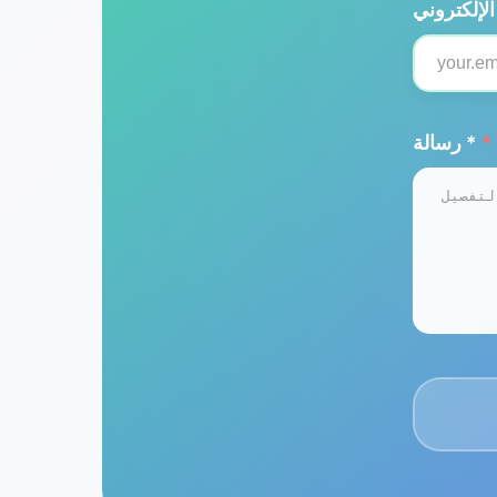
*
رسالة *