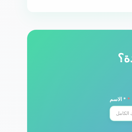
ة؟
*
الاسم *