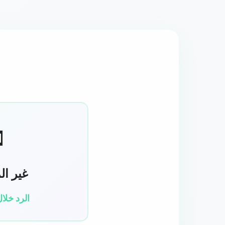

شتركين
د خلال ٣ أيام عمل