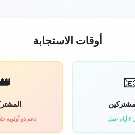
أوقات الاستجابة
👑

شتركون
غير الم
 ذو أولوية خلال 24 ساعة
الر