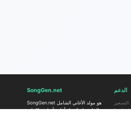
الدعم
SongGen.net
التسعير
SongGen.net هو مولد الأغاني الشامل
اتصل بنا
الخاص بك لإنشاء أغاني أصلية وكلمات
SongGe
وألحان على الإنترنت فورًا. مدعوم بتقنية
لموسيقى
الذكاء الاصطناعي المتقدمة، يساعد