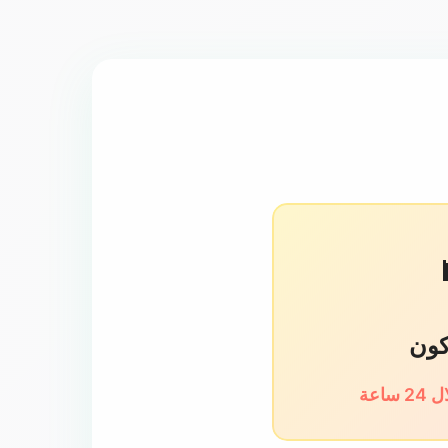
كون
اعة