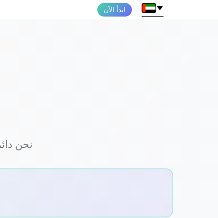
ابدأ الآن
نحن دائم