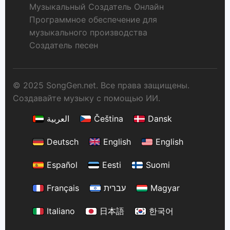
Музыкальный Создатель Онлайн
Программное обеспечение для
музыкального производства
Создатель песен
© 2025 SongGen.net. Все права защищены.
Создавайте музыку с помощью ИИ.
العربية
Čeština
Dansk
Deutsch
English
English
Español
Eesti
Suomi
Français
עברית
Magyar
Italiano
日本語
한국어