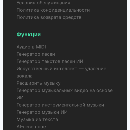
Условия обслуживания
Политика конфиденциальности
Политика возврата средств
Функции
Аудио в MIDI
Генератор песен
Генератор текстов песен ИИ
Искусственный интеллект — удаление
вокала
Расширить музыку
Генератор музыкальных видео на основе
ИИ
Генератор инструментальной музыки
Генератор музыки ИИ
Музыка из текста
AI-певец поёт