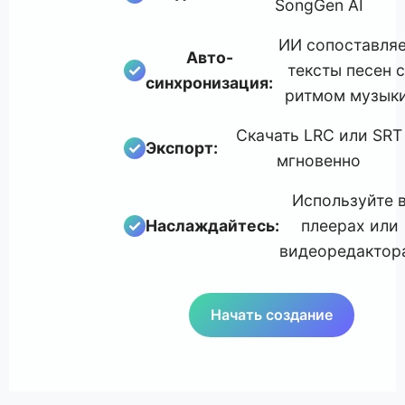
SongGen AI
ИИ сопоставля
Авто-
тексты песен с
♪
1
2
синхронизация:
ритмом музык
♫
Скачать LRC или SRT
Создать
Синхронизация
Экспорт:
мгновенно
♬
Используйте 
Наслаждайтесь:
плеерах или
3
видеоредактор
Экспорт
Начать создание