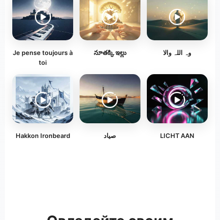
Je pense toujours à
నూతక్కి ఇల్లు
وہ اللہ والا
toi
Hakkon Ironbeard
صياد
LICHT AAN