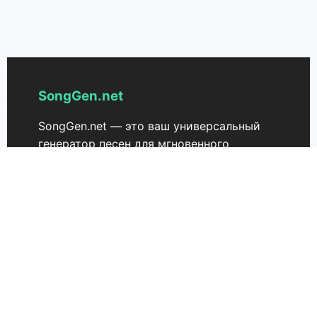
SongGen.net
SongGen.net — это ваш универсальный
генератор песен для мгновенного
создания оригинальных песен, текстов и
мелодий онлайн. Работая на основе
передовых технологий ИИ, SongGen.net
помогает музыкантам и творцам
превращать идеи в уникальные,
сгенерированные ИИ песни всего в
несколько кликов. Испытайте бесшовный
процесс создания песен с нашим
генератором песен на основе ИИ —