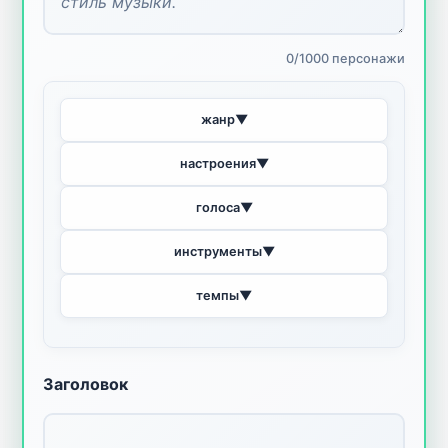
0/1000 персонажи
жанр
▼
настроения
▼
голоса
▼
инструменты
▼
темпы
▼
Заголовок