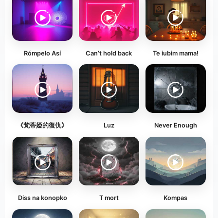
Rómpelo Así
Can’t hold back
Te iubim mama!
《梵蒂婭的復仇》
Luz
Never Enough
Diss na konopko
T mort
Kompas