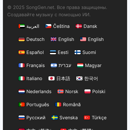
© 2025 SongGen.net. Все права защищены.
Создавайте музыку с помощью ИИ.
العربية
Čeština
Dansk
Deutsch
English
English
Español
Eesti
Suomi
Français
עברית
Magyar
Italiano
日本語
한국어
Nederlands
Norsk
Polski
Português
Română
Русский
Svenska
Türkçe