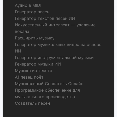
Аудио в MIDI
Генератор песен
Генератор текстов песен ИИ
Искусственный интеллект — удаление
вокала
Расширить музыку
Генератор музыкальных видео на основе
ИИ
Генератор инструментальной музыки
Генератор музыки ИИ
Музыка из текста
AI-певец поёт
Музыкальный Создатель Онлайн
Программное обеспечение для
музыкального производства
Создатель песен