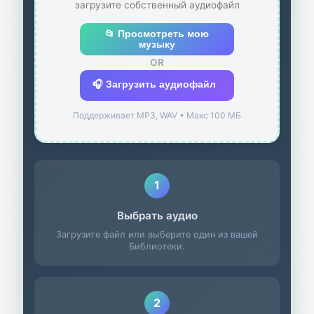
загрузите собственный аудиофайл
📂 Просмотреть мою
музыку
OR
🎧 Загрузить аудиофайл
Поддерживает MP3, WAV • Макс 100 МБ
1
Выбрать аудио
Загрузите файл или выберите один из вашей
Библиотеки.
2