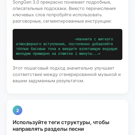
SongGen 3.0 прекрасно понимает подробные,
описательные подсказки. Вместо перечисления
ключевых слов попробуйте использовать
разговорные, сегментированные инструкции:
                            «Начните с мягкого 
атмосферного вступления, постепенно добавляйте 
тёплые басовые тона и введите взлетающую ведущую 
мелодию примерно на отметке 1 минуты...»   
Этот пошаговый подход значительно улучшает
соответствие между сгенерированной музыкой и
вашим задуманным результатом.
2
Используйте теги структуры, чтобы
направлять разделы песни