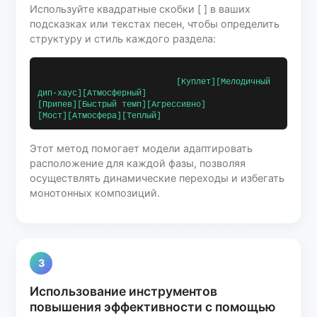
Используйте квадратные скобки [ ] в ваших
подсказках или текстах песен, чтобы определить
структуру и стиль каждого раздела:
                            [Куплет][Мелодичный 
дип-хаус][Атмосферный]                            
[Припев][Быстрый темп][Агрессивно]                            
[Мост][Атмосфера][Теплый]                        
Этот метод помогает модели адаптировать
расположение для каждой фазы, позволяя
осуществлять динамические переходы и избегать
монотонных композиций.
3
Использование инструментов
повышения эффективности с помощью