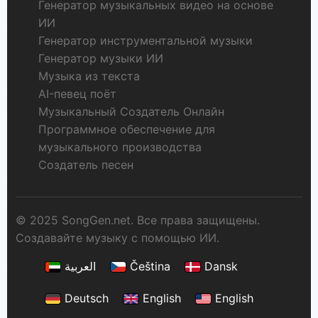
Генератор музыкальных видео на основе
ИИ
Генератор инструментальной музыки
Генератор музыки ИИ
Музыка из текста
AI-певец поёт
Музыкальный Создатель Онлайн
Программное обеспечение для
музыкального производства
Создатель песен
© 2025 SongGen.net. Все права защищены.
Создавайте музыку с помощью ИИ.
العربية
Čeština
Dansk
Deutsch
English
English