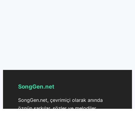
SongGen.net
SongGen.net, çevrimiçi olarak anında
özgün şarkılar, sözler ve melodiler
oluşturmak için hepsi bir arada Şarkı
Üreticinizdir. Gelişmiş yapay zeka
teknolojisiyle desteklenen SongGen.net,