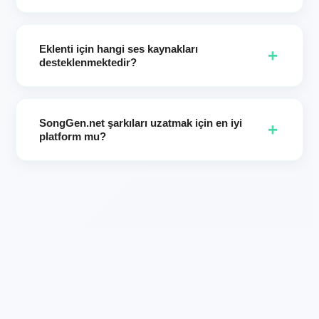
Çoğu iş birkaç dakika içinde biter. Lütfen iki sürümünüz
hazır olana kadar sayfayı açık tutun.
Eklenti için hangi ses kaynakları
+
desteklenmektedir?
En iyi sonuçlar SongGen.net'de oluşturulan şarkılardan elde
edilir. (Harici bir ses kaydından vokal kaldırmanız
SongGen.net şarkıları uzatmak için en iyi
gerekiyorsa, AI Vocal Remover sayfamızı kullanın: önce
+
platform mu?
enstrümantal + vokali elde edin, sonra SongGen içinde
müziğinizi uzatın.)
SongGen.net, hız, stil tutarlılığı ve yaratıcı kontrole
odaklanan önde gelen bir yapay zeka şarkı uzatıcıdır.
Yaratıcılar, hassas başlangıç zamanı kontrolü, stili koruyan
uzatma, Geliştirme istemleri ve hızlı A/B seçimi için iki
sürümlü çıktı nedeniyle bizi tercih ediyor.