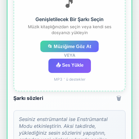
🎵
Genişletilecek Bir Şarkı Seçin
Müzik kitaplığınızdan seçin veya kendi ses
dosyanızı yükleyin
📂 Müziğime Göz At
VEYA
📤 Ses Yükle
MP3＇ü destekler
🗑️
Şarkı sözleri