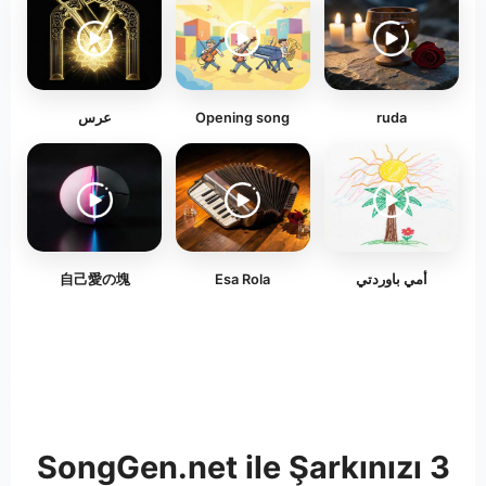
عرس
Opening song
ruda
自己愛の塊
Esa Rola
أمي باوردتي
SongGen.net ile Şarkınızı 3