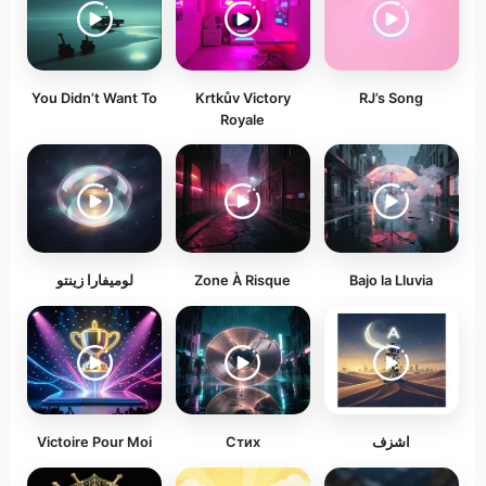
You Didn’t Want To
Krtkův Victory
RJ’s Song
Royale
لوميفارا زينتو
Zone À Risque
Bajo la Lluvia
Victoire Pour Moi
Стих
اشزف