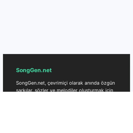
SongGen.net
SongGen.net, çevrimiçi olarak anında özgün
şarkılar, sözler ve melodiler oluşturmak için
hepsi bir arada Şarkı Üreticinizdir. Gelişmiş
yapay zeka teknolojisiyle desteklenen
SongGen.net, müzisyenlerin ve yaratıcıların
birkaç tıklama ile fikirlerini benzersiz, yapay
zeka tarafından oluşturulmuş şarkılara