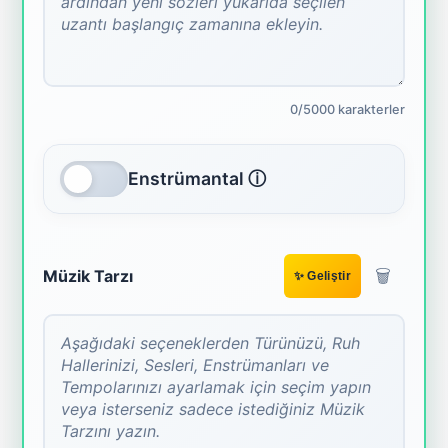
0/5000 karakterler
Enstrümantal ⓘ
🗑️
Müzik Tarzı
✨ Geliştir