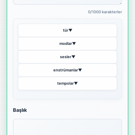
0/1000 karakterler
tür
▼
modlar
▼
sesler
▼
enstrümanlar
▼
tempolar
▼
Başlık