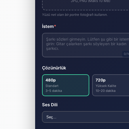
JPG, PNG (Maks 10 MB)
Yüzü net olan bir portre fotoğrafı kullanın.
İstem
*
0
/
Çözünürlük
480p
720p
Standart
Yüksek Kalite
3–5 dakika
10–20 dakika
Ses Dili