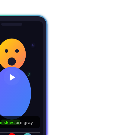
♫
♪
 skies
are gray