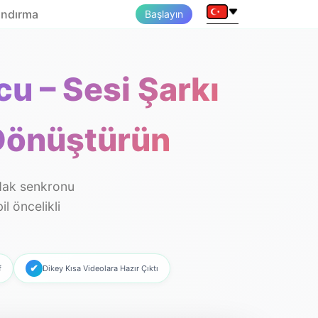
andırma
Başlayın
u – Sesi Şarkı
Dönüştürün
udak senkronu
l öncelikli
✔
f
Dikey Kısa Videolara Hazır Çıktı