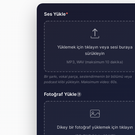
Yapay Zeka Müzik Videosu Ol
Ses Yükle
*
Yüklemek için tıklayın veya sesi buraya
sürükleyin
MP3, WAV (maksimum 10 dakika)
Bir şarkı, vokal parça, seslendirmenin bir bölümü veya
podcast klibi yükleyin. Maksimum video: 60s.
Fotoğraf Yükle
?
Dikey bir fotoğraf yüklemek için tıklayın