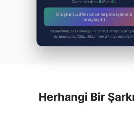
Gerekli krediler:
0
(Ses:
0
s)
Oluştur (Lütfen önce kırpma işlemini
onaylayın)
Kaydedilmiş ses uzunluğuna göre 5 saniyelik artışla
ücretlendirilir. 720p, 480p＇nin 2× maliyetindedir
Herhangi Bir Şark