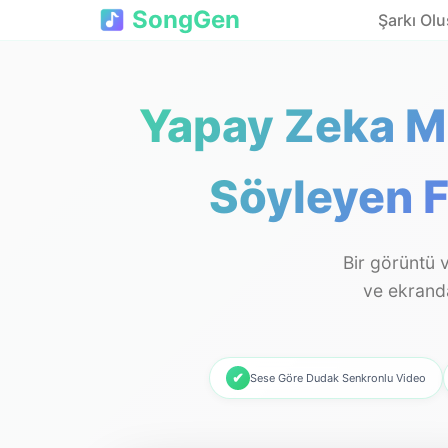
SongGen
Şarkı Ol
Yapay Zeka Mü
Söyleyen 
Bir görüntü 
ve ekranda
✔
Sese Göre Dudak Senkronlu Video