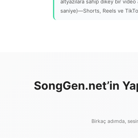
altyazılara sahip dikey bir video 
saniye)—Shorts, Reels ve TikTok 
SongGen.net’in Ya
Birkaç adımda, sesi