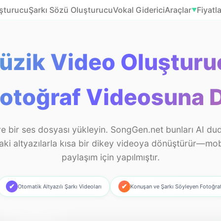
uşturucu
Şarkı Sözü Oluşturucu
Vokal Giderici
Araçlar
Fiyatl
▼
zik Video Oluşturuc
Fotoğraf Videosuna 
ve bir ses dosyası yükleyin. SongGen.net bunları AI d
ki altyazılarla kısa bir dikey videoya dönüştürür—mobi
paylaşım için yapılmıştır.
✔
✔
Otomatik Altyazılı Şarkı Videoları
Konuşan ve Şarkı Söyleyen Fotoğra