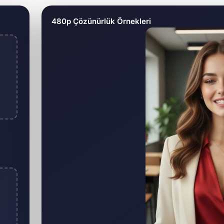
uşturucu Aracı
480p Çözünürlük Örnekleri