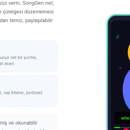
 yüz verin. SongGen.net,
n çizelgesi düzenlemesi
an temiz, paylaşılabilir
♪
unuz net bir portre,
t eseri.
♪
ız, rap kıtanız, podcast
when
miş ve okunabilir