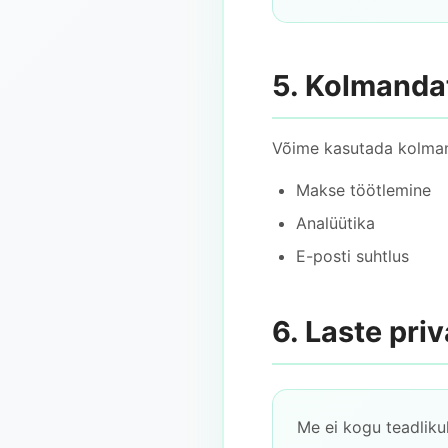
5. Kolmanda
Võime kasutada kolman
Makse töötlemine
Analüütika
E-posti suhtlus
6. Laste pri
Me ei kogu teadlikul