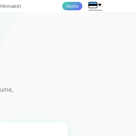
Hinnakiri
Alusta
▼
gume,