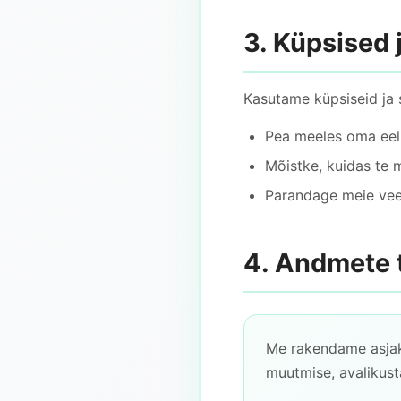
3. Küpsised 
Kasutame küpsiseid ja s
Pea meeles oma eeli
Mõistke, kuidas te 
Parandage meie veeb
4. Andmete t
Me rakendame asjako
muutmise, avalikust