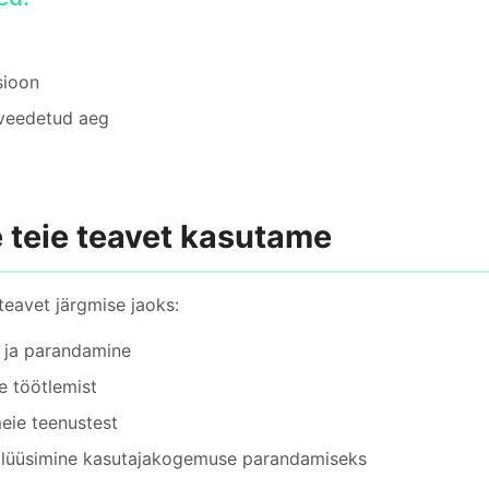
sioon
 veedetud aeg
 teie teavet kasutame
eavet järgmise jaoks:
 ja parandamine
e töötlemist
eie teenustest
alüüsimine kasutajakogemuse parandamiseks