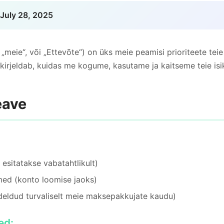
July 28, 2025
„meie“, või „Ettevõte“) on üks meie peamisi prioriteete teie
a kirjeldab, kuidas me kogume, kasutame ja kaitseme teie is
eave
 esitatakse vabatahtlikult)
med (konto loomise jaoks)
ldud turvaliselt meie maksepakkujate kaudu)
ed: