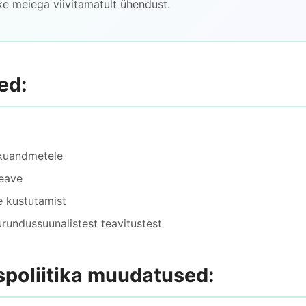
e meiega viivitamatult ühendust.
ed:
kuandmetele
eave
 kustutamist
rundussuunalistest teavitustest
spoliitika muudatused: