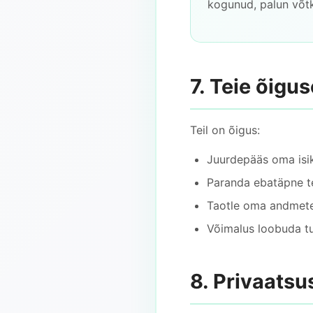
kogunud, palun võtk
7. Teie õigus
Teil on õigus:
Juurdepääs oma isi
Paranda ebatäpne t
Taotle oma andmete
Võimalus loobuda tu
8. Privaatsu