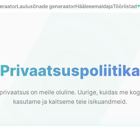
eraator
Laulusõnade generaator
Hääleeemaldaja
Tööriistad
Privaatsuspoliitika
 privaatsus on meile oluline. Uurige, kuidas me ko
kasutame ja kaitseme teie isikuandmeid.