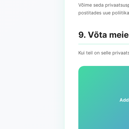
Võime seda privaatsuspo
postitades uue poliitika
9. Võta mei
Kui teil on selle priva
Add