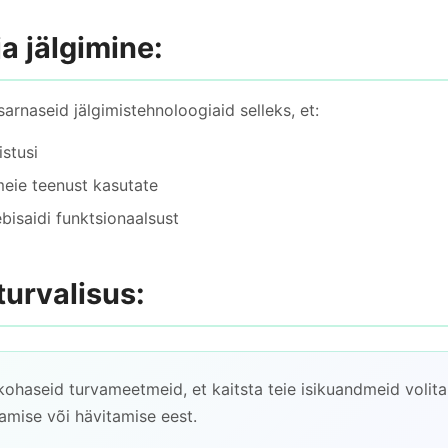
ja jälgimine:
arnaseid jälgimistehnoloogiaid selleks, et:
stusi
meie teenust kasutate
isaidi funktsionaalsust
urvalisus:
haseid turvameetmeid, et kaitsta teie isikuandmeid volit
amise või hävitamise eest.