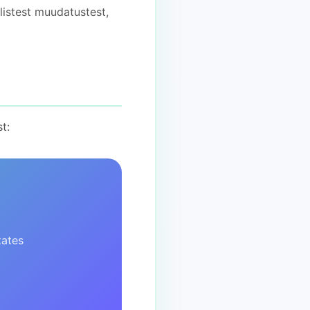
listest muudatustest,
t:
tates