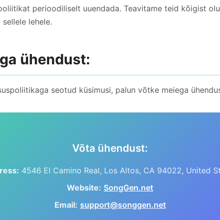
liitikat perioodiliselt uuendada. Teavitame teid kõigist olu
 sellele lehele.
ega ühendust:
atsuspoliitikaga seotud küsimusi, palun võtke meiega ühendus
Võta ühendust:
ress:
4546 El Camino Real, Los Altos, CA 94022, United S
Website:
SongGen.net
Email:
support@songgen.net