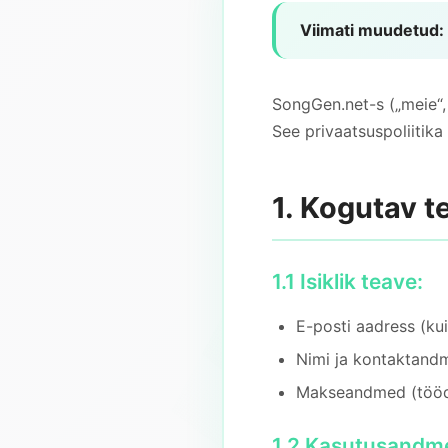
Viimati muudetud:
SongGen.net-s („meie“, 
See privaatsuspoliitik
1. Kogutav t
1.1 Isiklik teave:
E-posti aadress (kui
Nimi ja kontaktand
Makseandmed (tööde
1.2 Kasutusandm