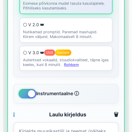
Esimese põlvkonna mudel tasuta kasutajatele.
Põhiliseks kasutamiseks.
⚪ V 2.0 👑
Nutikamad promptid. Paremad mashupid.
Kiirem väljund. Maksimaalselt 8 minutit.
⚪ V 3.0 👑
UUS
Aastane
Autentsed vokaalid, stuudiokvaliteet, täpne igas
keeles, kuni 8 minutit.
Rohkem
Instrumentaalne ⓘ
Laulu kirjeldus
🗑️