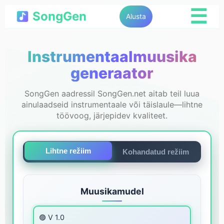
☰
SongGen
Alusta
Instrumentaalmuusika
generaator
SongGen aadressil SongGen.net aitab teil luua
ainulaadseid instrumentaale või täislaule—lihtne
töövoog, järjepidev kvaliteet.
Lihtne režiim
Kohandatud režiim
Muusikamudel
🟣 V 1.0