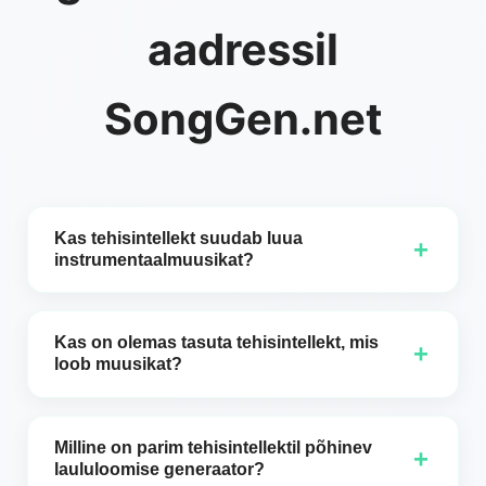
aadressil
SongGen.net
Kas tehisintellekt suudab luua
+
instrumentaalmuusikat?
Jah, tehisintellekt suudab luua
instrumentaalmuusikat! Tänu masinõppe ja sügavate
Kas on olemas tasuta tehisintellekt, mis
+
neuronvõrkude arengule suudab tehisintellekt nüüd
loob muusikat?
genereerida muusikat erinevates žanrites,
Jah, on olemas tasuta tehisintellekti tööriistu, mis
sealhulgas instrumentaallugusid. Tehisintellekti
võimaldavad kasutajatel luua muusikat, sealhulgas
muusikageneraatorid, nagu SongGen.net võimeline
Milline on parim tehisintellektil põhinev
+
instrumentaalseid palasid. SongGen.net õõs AI-
tööriist, kasutavad keerukaid algoritme, et
laululoomise generaator?