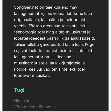
eriliseks, on selle võime luua kompositsioone, mis
on spetsiaalselt kohandatud teie loomingulisele
SongGen.net on teie kõikehõlmav
visioonile, ilma et oleks vaja varasemat muusikalist
laulugeneraator, mis võimaldab kohe luua
kogemust. See tööriist on ideaalne muusikutele,
originaallaule, laulusõnu ja meloodiaid
sisuloojatele ja kõigile, kes soovivad katsetada AI-
veebis. Töötab arenenud tehisintellekti
luues muusikaga.
tehnoloogia toel ning aitab muusikutel ja
loojatel ideedest paari klikiga ainulaadseid,
tehisintellekti genereeritud laule luua. Koge
sujuvat laulude loomist meie tehisintellekti
laulugeneraatoriga — ideaalne
muusikatootjatele, laulukirjutajatele ja
kõigile, kes uurivad tehisintellekti toel
loodavat muusikat.
Tugi
Hinnakiri
Võta meiega ühendust