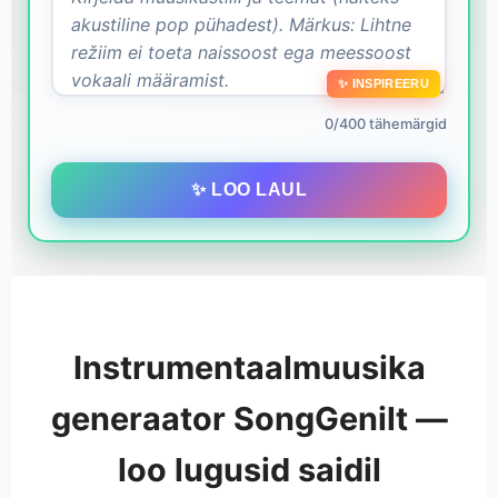
✨ INSPIREERU
0/400 tähemärgid
✨ LOO LAUL
Instrumentaalmuusika
generaator SongGenilt —
loo lugusid saidil