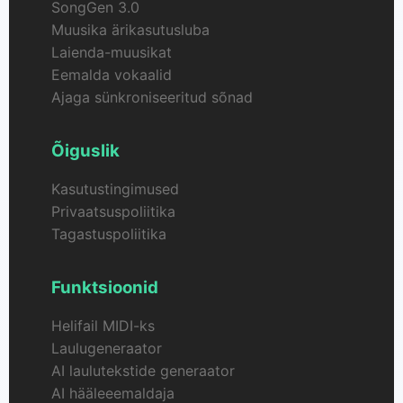
SongGen 3.0
Muusika ärikasutusluba
Laienda-muusikat
Eemalda vokaalid
Ajaga sünkroniseeritud sõnad
Õiguslik
Kasutustingimused
Privaatsuspoliitika
Tagastuspoliitika
Funktsioonid
Helifail MIDI-ks
Laulugeneraator
AI laulutekstide generaator
AI hääleeemaldaja