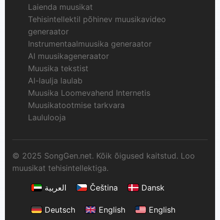
Laienda muusikat
Tehisintellektil põhinev muusikavideo
generaator
Instrumentaalmuusika generaator
AI muusikageneraator
Muusika tekstist
AI-laulja laulab
Muusika Loomevahend Internetis
Muusikatootmise tarkvara
Laululooja
© 2025 SongGen.net. Kõik õigused kaitstud. Loo
muusikat tehisintellektiga.
العربية
Čeština
Dansk
Deutsch
English
English