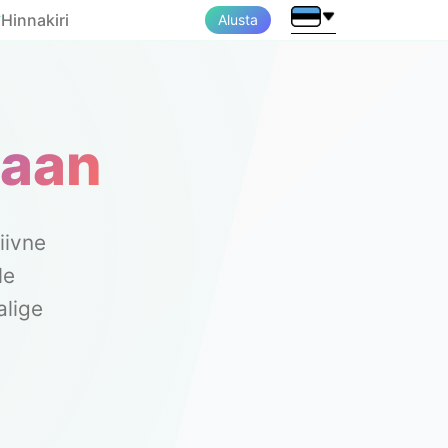
Hinnakiri
Alusta
▼
laan
iivne
le
alige