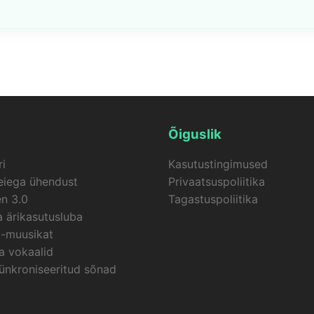
eote generaator loob vesimärgita videoid, kombineerides 
ise ja automaatselt sünkroonitud subtiitritega. Kui teie vi
kse teie krediidid automaatselt teie kontole.
Õiguslik
ri
Kasutustingimused
eiega ühendust
Privaatsuspoliitika
n 3.0
Tagastuspoliitika
 ärikasutusluba
a-muusikat
a vokaalid
ünkroniseeritud sõnad