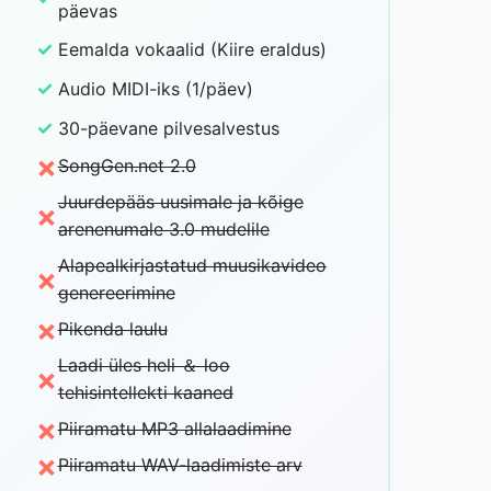
päevas
✓
Eemalda vokaalid (Kiire eraldus)
✓
Audio MIDI-iks (1/päev)
✓
30-päevane pilvesalvestus
×
SongGen.net 2.0
Juurdepääs uusimale ja kõige
×
arenenumale 3.0 mudelile
Alapealkirjastatud muusikavideo
×
genereerimine
×
Pikenda laulu
Laadi üles heli ＆ loo
×
tehisintellekti kaaned
×
Piiramatu MP3 allalaadimine
×
Piiramatu WAV-laadimiste arv