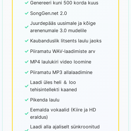
✓
Genereeri kuni 500 korda kuus
✓
SongGen.net 2.0
Juurdepääs uusimale ja kõige
✓
arenenumale 3.0 mudelile
✓
Kaubanduslik litsents laulu jaoks
✓
Piiramatu WAV-laadimiste arv
✓
MP4 laulukiri video loomine
✓
Piiramatu MP3 allalaadimine
Laadi üles heli ＆ loo
✓
tehisintellekti kaaned
✓
Pikenda laulu
Eemalda vokaalid (Kiire ja HD
✓
eraldus)
Laadi alla ajaliselt sünkroonitud
✓