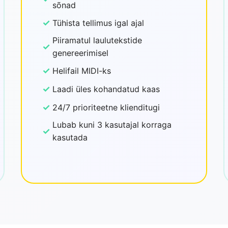
sõnad
✓
Tühista tellimus igal ajal
Piiramatul laulutekstide
✓
genereerimisel
✓
Helifail MIDI-ks
✓
Laadi üles kohandatud kaas
✓
24/7 prioriteetne klienditugi
Lubab kuni 3 kasutajal korraga
✓
kasutada