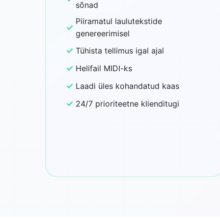
sõnad
Piiramatul laulutekstide
✓
genereerimisel
✓
Tühista tellimus igal ajal
✓
Helifail MIDI-ks
✓
Laadi üles kohandatud kaas
✓
24/7 prioriteetne klienditugi