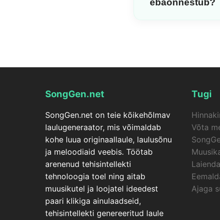
ebaõnnestub?
SongGen.net muusikavid
koos huulte sünkroonim
ebaõnnestub, tagastata
SongGen.net
Tugi
SongGen.net on teie kõikehõlmav
Hinnaki
laulugeneraator, mis võimaldab
Võta m
kohe luua originaallaule, laulusõnu
SongGe
ja meloodiaid veebis. Töötab
Muusika
arenenud tehisintellekti
Laiend
tehnoloogia toel ning aitab
Eemald
muusikutel ja loojatel ideedest
Ajaga s
paari klikiga ainulaadseid,
tehisintellekti genereeritud laule