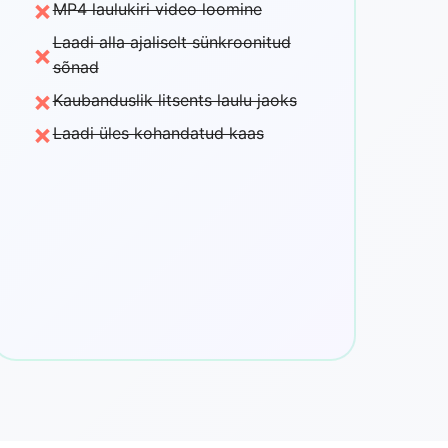
×
MP4 laulukiri video loomine
Laadi alla ajaliselt sünkroonitud
×
sõnad
×
Kaubanduslik litsents laulu jaoks
×
Laadi üles kohandatud kaas