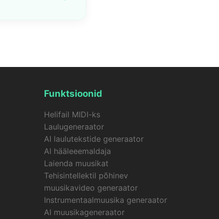
ühe laulu + ühe foto,
deote genereerimine
Funktsioonid
Helifail MIDI-ks
Laulugeneraator
AI laulutekstide generaator
AI hääleeemaldaja
Laienda muusikat
Tehisintellektil põhinev
muusikavideo generaator
Instrumentaalmuusika generaator
AI muusikageneraator