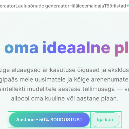
eraator
Laulusõnade generaator
Hääleeemaldaja
Tööriistad
i oma ideaalne p
ige eluaegsed ärikasutuse õigused ja eksklus
igipääs meie uusimatele ja kõige arenenumate
sintellekti mudelitele aastase tellimusega — v
allpool oma kuuline või aastane plaan.
Aastane – 50% SOODUSTUST
Iga kuu