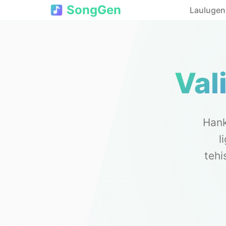
SongGen
Laulugen
Val
Hank
l
tehi