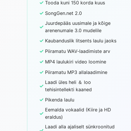
✓
Tooda kuni 150 korda kuus
✓
SongGen.net 2.0
Juurdepääs uusimale ja kõige
✓
arenenumale 3.0 mudelile
✓
Kaubanduslik litsents laulu jaoks
✓
Piiramatu WAV-laadimiste arv
✓
MP4 laulukiri video loomine
✓
Piiramatu MP3 allalaadimine
Laadi üles heli ＆ loo
✓
tehisintellekti kaaned
✓
Pikenda laulu
Eemalda vokaalid (Kiire ja HD
✓
eraldus)
Laadi alla ajaliselt sünkroonitud
✓