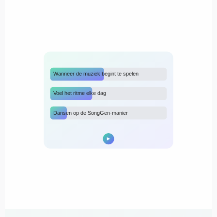
Wanneer de muziek begint te spelen
Voel het ritme elke dag
Dansen op de SongGen-manier