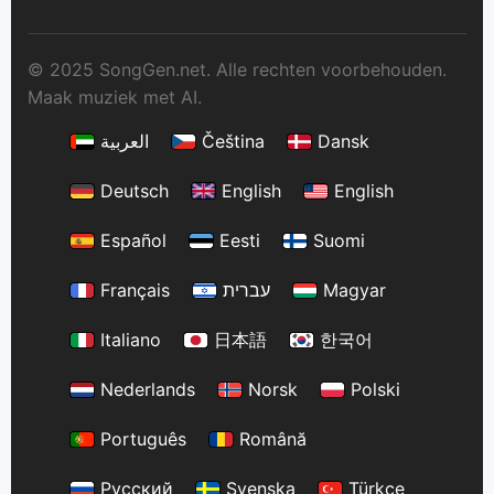
© 2025 SongGen.net. Alle rechten voorbehouden.
Maak muziek met AI.
العربية
Čeština
Dansk
Deutsch
English
English
Español
Eesti
Suomi
Français
עברית
Magyar
Italiano
日本語
한국어
Nederlands
Norsk
Polski
Português
Română
Русский
Svenska
Türkçe