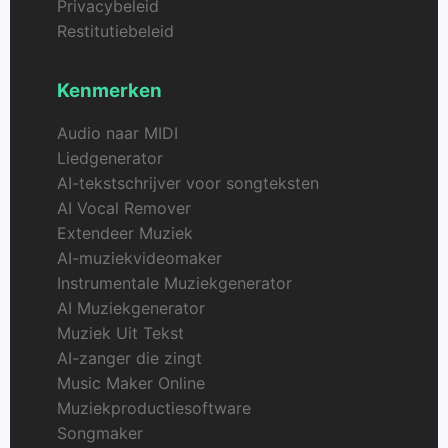
Privacybeleid
Restitutiebeleid
Kenmerken
Audio naar MIDI
Liedgenerator
AI-tekstschrijver voor songteksten
AI Vocal Remover
Extendeer Muziek
AI-muziekvideomaker
Instrumentale Muziekgenerator
AI Muziekgenerator
Muziek Uit Tekst
AI-zanger die zingt
Music Maker Online
Muziekproductiesoftware
Songmaker