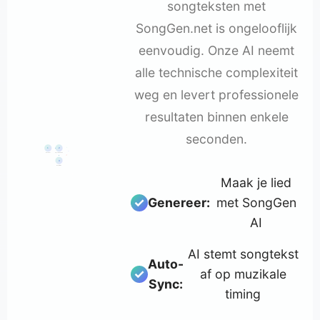
songteksten met
SongGen.net is ongelooflijk
eenvoudig. Onze AI neemt
alle technische complexiteit
weg en levert professionele
resultaten binnen enkele
seconden.
♪
1
2
♫
Genereer
Synchroniseren
♬
3
Exporteren
Maak je lied
Genereer:
met SongGen
AI
AI stemt songtekst
Auto-
af op muzikale
Sync:
timing