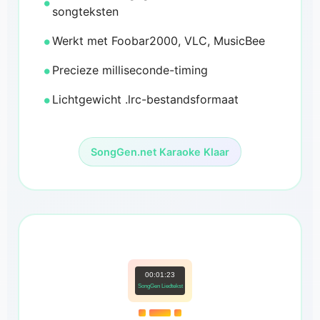
songteksten
Werkt met Foobar2000, VLC, MusicBee
Precieze milliseconde-timing
Lichtgewicht .lrc-bestandsformaat
SongGen.net Karaoke Klaar
00:01:23
SongGen Liedtekst