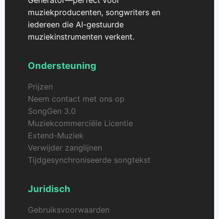
Generator—perfect voor
muziekproducenten, songwriters en
iedereen die AI-gestuurde
muziekinstrumenten verkent.
Ondersteuning
Prijzen
Neem contact met ons op
SongGen 3.0
Muziekcommerciële Licentie
Extend-Muziek
Verwijder zanglijnen
Tijdgesynchroniseerde songtekst
Juridisch
Gebruiksvoorwaarden