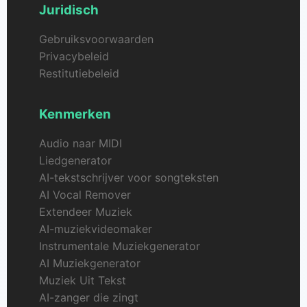
Juridisch
Gebruiksvoorwaarden
Privacybeleid
Restitutiebeleid
Kenmerken
Audio naar MIDI
Liedgenerator
AI-tekstschrijver voor songteksten
AI Vocal Remover
Extendeer Muziek
AI-muziekvideomaker
Instrumentale Muziekgenerator
AI Muziekgenerator
Muziek Uit Tekst
AI-zanger die zingt