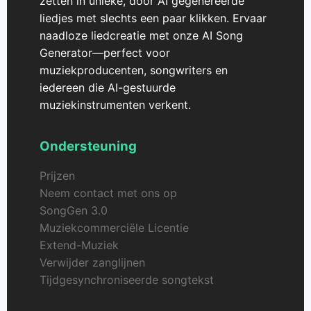
zetten in unieke, door AI gegenereerde
liedjes met slechts een paar klikken. Ervaar
naadloze liedcreatie met onze AI Song
Generator—perfect voor
muziekproducenten, songwriters en
iedereen die AI-gestuurde
muziekinstrumenten verkent.
Ondersteuning
Prijzen
Neem contact met ons op
SongGen 3.0
Muziekcommerciële Licentie
Extend-Muziek
Verwijder zanglijnen
Tijdgesynchroniseerde songtekst