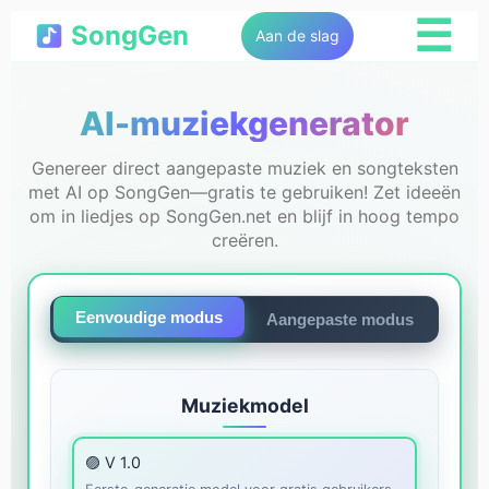
☰
SongGen
Aan de slag
AI-muziekgenerator
Genereer direct aangepaste muziek en songteksten
met AI op SongGen—gratis te gebruiken! Zet ideeën
om in liedjes op SongGen.net en blijf in hoog tempo
creëren.
Eenvoudige modus
Aangepaste modus
Muziekmodel
🟣 V 1.0