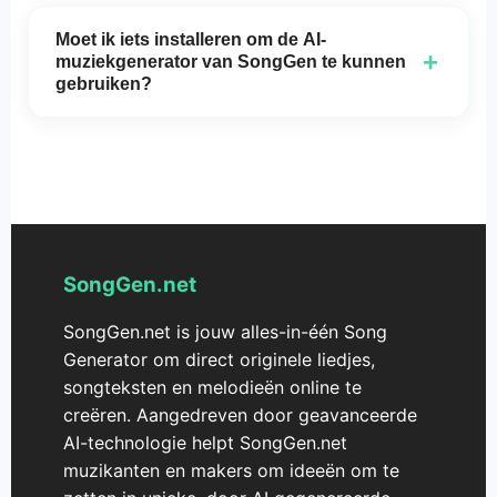
Ja, de muziek die door
SongGen
wordt
gegenereerd, is vrij te gebruiken voor zowel
Moet ik iets installeren om de AI-
persoonlijke als commerciële doeleinden, zonder
+
muziekgenerator van SongGen te kunnen
licentiekosten.
gebruiken?
Geen installatie vereist! Je kunt
SongGen
rechtstreeks in je browser openen en meteen
beginnen met het maken van muziek.
SongGen.net
SongGen.net is jouw alles-in-één Song
Generator om direct originele liedjes,
songteksten en melodieën online te
creëren. Aangedreven door geavanceerde
AI-technologie helpt SongGen.net
muzikanten en makers om ideeën om te