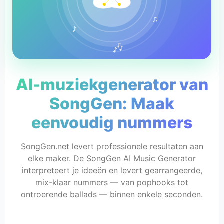
♫
♪
🎶
AI-muziekgenerator van
SongGen: Maak
eenvoudig nummers
SongGen.net levert professionele resultaten aan
elke maker. De SongGen AI Music Generator
interpreteert je ideeën en levert gearrangeerde,
mix-klaar nummers — van pophooks tot
ontroerende ballads — binnen enkele seconden.