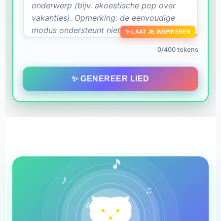
✨ LAAT JE INSPIREREN
0/400 tekens
✨ GENEREER LIED
🎵
♪
♫
AI