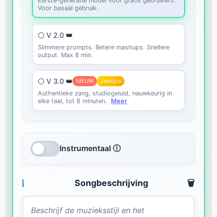
Eerste-generatie model voor gratis gebruikers.
Voor basaal gebruik.
⚪ V 2.0 👑
Slimmere prompts. Betere mashups. Snellere
output. Max 8 min.
⚪ V 3.0 👑
NIEUW
Jaarlijks
Authentieke zang, studiogeluid, nauwkeurig in
elke taal, tot 8 minuten.
Meer
Instrumentaal ⓘ
Songbeschrijving
🗑️