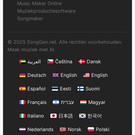
Music Maker Online
Muziekproductiesoftware
Songmaker
© 2025 SongGen.net. Alle rechten voorbehouden.
Maak muziek met AI.
العربية
Čeština
Dansk
Deutsch
English
English
Español
Eesti
Suomi
Français
עברית
Magyar
Italiano
日本語
한국어
Nederlands
Norsk
Polski