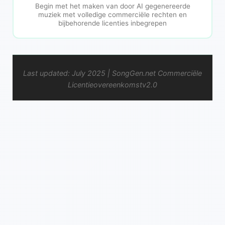
Begin met het maken van door AI gegenereerde
muziek met volledige commerciële rechten en
bijbehorende licenties inbegrepen
Last updated: July 2025 | SongGen.net Commerciële
Licentieovereenkomstv2.0