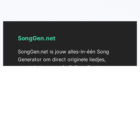
SongGen.net
SongGen.net is jouw alles-in-één Song
Generator om direct originele liedjes,
songteksten en melodieën online te
creëren. Aangedreven door geavanceerde
AI-technologie helpt SongGen.net
muzikanten en makers om ideeën om te
zetten in unieke, door AI gegenereerde
liedjes met slechts een paar klikken. Ervaar
naadloze liedcreatie met onze AI Song
Generator—perfect voor
muziekproducenten, songwriters en
iedereen die AI-gestuurde