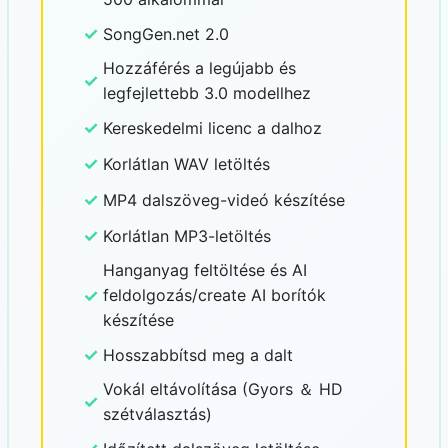
✓
SongGen.net 2.0
Hozzáférés a legújabb és
✓
legfejlettebb 3.0 modellhez
✓
Kereskedelmi licenc a dalhoz
✓
Korlátlan WAV letöltés
✓
MP4 dalszöveg-videó készítése
✓
Korlátlan MP3-letöltés
Hanganyag feltöltése és AI
✓
feldolgozás/create AI borítók
készítése
✓
Hosszabbítsd meg a dalt
Vokál eltávolítása (Gyors ＆ HD
✓
szétválasztás)