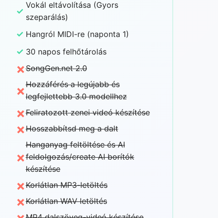
Vokál eltávolítása (Gyors
✓
szeparálás)
✓
Hangról MIDI-re (naponta 1)
✓
30 napos felhőtárolás
×
SongGen.net 2.0
Hozzáférés a legújabb és
×
legfejlettebb 3.0 modellhez
×
Feliratozott zenei videó készítése
×
Hosszabbítsd meg a dalt
Hanganyag feltöltése és AI
×
feldolgozás/create AI borítók
készítése
×
Korlátlan MP3-letöltés
×
Korlátlan WAV letöltés
×
MP4 dalszöveg-videó készítése