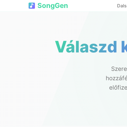
SongGen
Dals
Válaszd 
Szere
hozzáfé
előfiz