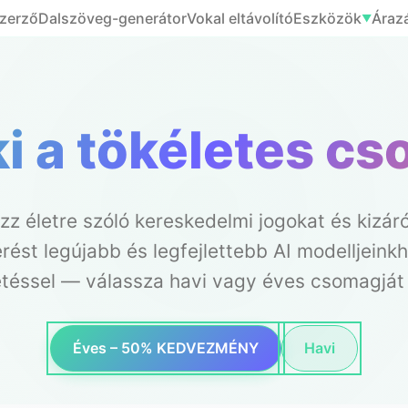
zerző
Dalszöveg-generátor
Vokal eltávolító
Eszközök
Áraz
▼
ki a tökéletes c
zz életre szóló kereskedelmi jogokat és kizár
rést legújabb és legfejlettebb AI modelljeink
etéssel — válassza havi vagy éves csomagját
Éves – 50% KEDVEZMÉNY
Havi