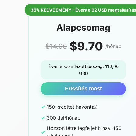
35% KEDVEZMÉNY – Évente 62 USD megtakarítá
Alapcsomag
$9.70
$14.90
/hónap
Évente számlázott összeg: 116,00
USD
Frissítés most
✓
150 kreditet havonta
✓
300 dal/hónap
Hozzon létre legfeljebb havi 150
✓
alkalommal