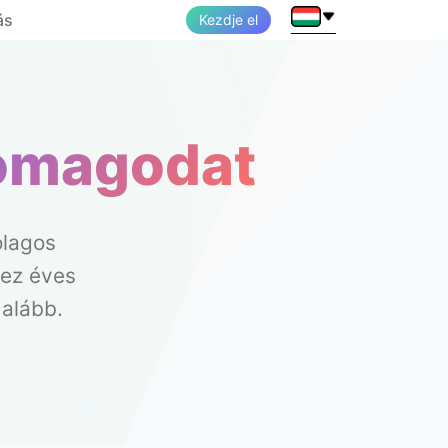
ás
Kezdje el
somagodat
ólagos
hez éves
 alább.