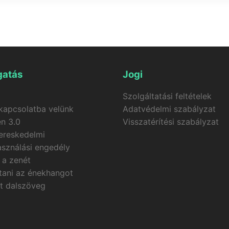
-generátora vízjel nélküli videókat hoz létre egy dal + egy
 és automatikusan szinkronizált feliratokkal. Ha a videógen
 visszatérítésre kerülnek a fiókodba.
atás
Jogi
Szolgáltatási feltételek
kapcsolatba velünk
Adatvédelmi szabályzat
n 3.0
Visszatérítési szabályzat
ereskedelmi
asználási engedély
 a zenét
ítani az énekhangot
tt dalszöveg