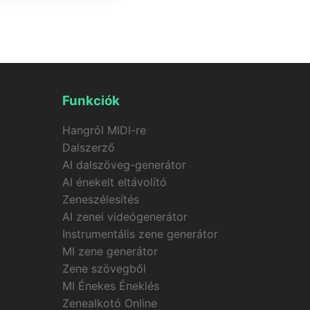
 fotó kombinálásával,
erálás sikertelen, a
Funkciók
Hangról MIDI-re
Dalszerző
AI dalszöveg-generátor
AI énekelt eltávolító
Zeneszélesítés
AI zenei videógenerátor
Instrumentális zene generátor
MI zene generátor
Zene szövegből
MI Énekes Éneklés
Zenealkotó Online