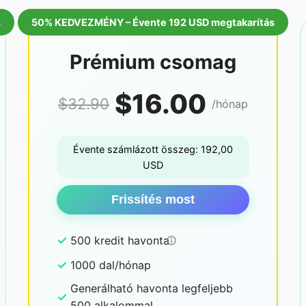
s
50% KEDVEZMÉNY – Évente 192 USD megtakarítás
Prémium csomag
$16.00
$32.90
/hónap
Évente számlázott összeg: 192,00
USD
Frissítés most
✓
500 kredit havonta
✓
1000 dal/hónap
Generálható havonta legfeljebb
✓
500 alkalommal