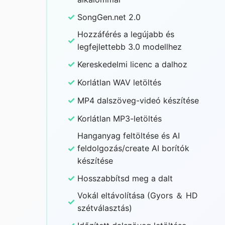
✓
SongGen.net 2.0
Hozzáférés a legújabb és
✓
legfejlettebb 3.0 modellhez
✓
Kereskedelmi licenc a dalhoz
✓
Korlátlan WAV letöltés
✓
MP4 dalszöveg-videó készítése
✓
Korlátlan MP3-letöltés
Hanganyag feltöltése és AI
✓
feldolgozás/create AI borítók
készítése
✓
Hosszabbítsd meg a dalt
Vokál eltávolítása (Gyors ＆ HD
✓
szétválasztás)