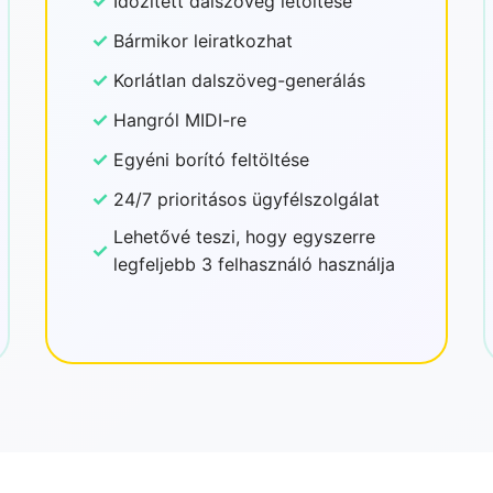
✓
Időzített dalszöveg letöltése
✓
Bármikor leiratkozhat
✓
Korlátlan dalszöveg-generálás
✓
Hangról MIDI-re
✓
Egyéni borító feltöltése
✓
24/7 prioritásos ügyfélszolgálat
Lehetővé teszi, hogy egyszerre
✓
legfeljebb 3 felhasználó használja