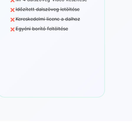
×
Időzített dalszöveg letöltése
×
Kereskedelmi licenc a dalhoz
×
Egyéni borító feltöltése