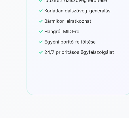
✓
Időzített dalszöveg letöltése
✓
Korlátlan dalszöveg-generálás
✓
Bármikor leiratkozhat
✓
Hangról MIDI-re
✓
Egyéni borító feltöltése
✓
24/7 prioritásos ügyfélszolgálat