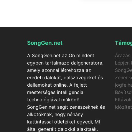
A SongGen.net zeneklip
ajakmozgás-szinkronnal
kreditek automatikusan
SongGen.net
Támog
A SongGen.net az Ön mindent
Árazás
egyben tartalmazó dalgenerátora,
Lépjen 
amely azonnal létrehozza az
SongGe
eredeti dalokat, dalszövegeket és
Zenei k
dallamokat online. A fejlett
jogfelh
mesterséges intelligencia
Bővítsd
technológiával működő
Eltávol
SongGen.net segít zenészeknek és
Időzíte
alkotóknak, hogy néhány
kattintással ötleteiket egyedi, MI
által generált dalokká alakítsák.