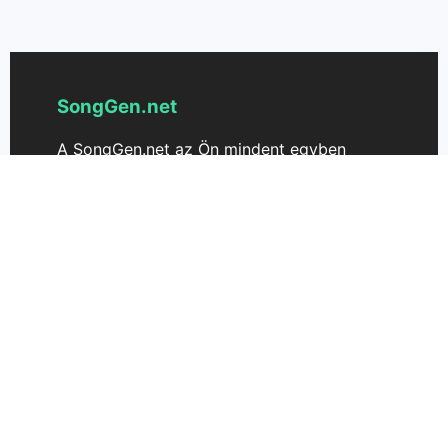
SongGen.net
A SongGen.net az Ön mindent egyben
tartalmazó dalgenerátora, amely azonnal
létrehozza az eredeti dalokat,
dalszövegeket és dallamokat online. A
fejlett mesterséges intelligencia
technológiával működő SongGen.net segít
zenészeknek és alkotóknak, hogy néhány
kattintással ötleteiket egyedi, MI által
generált dalokká alakítsák. Tapasztalja meg
a zökkenőmentes dalalkotást AI
dalgenerátorunkkal — tökéletes zenei
producereknek, dalszerzőknek és bárkinek,