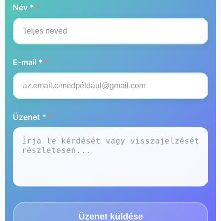
Név *
*
E-mail *
*
Üzenet *
*
Üzenet küldése