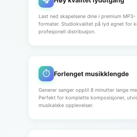
Høy kvalitet lydutgang
Last ned skapelsene dine i premium MP3- 
formater. Studiokvalitet på lyd egnet for 
profesjonell distribusjon.
⏱️
Forlenget musikklengde
Generer sanger opptil 8 minutter lange m
Perfekt for komplette komposisjoner, utvi
musikalske opplevelser.