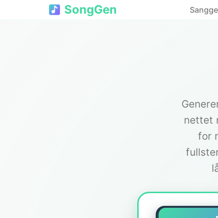
SongGen
Sangge
Generer
nettet
for 
fullst
l