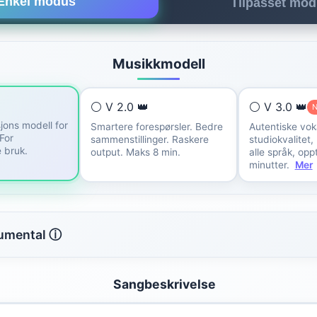
Enkel modus
Tilpasset mo
Musikkmodell
⚪ V 2.0 👑
⚪ V 3.0 👑
jons modell for
Smartere forespørsler. Bedre
Autentiske voka
 For
sammenstillinger. Raskere
studiokvalitet,
 bruk.
output. Maks 8 min.
alle språk, oppt
minutter.
Mer
rumental ⓘ
Sangbeskrivelse