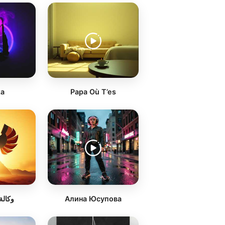
za
Papa Où T’es
وكالة
Алина Юсупова