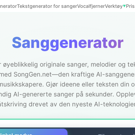
nerator
Tekstgenerator for sanger
Vocalfjerner
Verktøy
Pris
▼
Sanggenerator
 øyeblikkelig originale sanger, melodier og te
 med SongGen.net—den kraftige AI-sanggene
musikkskapere. Gjør ideene eller teksten din o
endig AI-genererte sanger på sekunder. Opple
åtskriving drevet av den nyeste AI-teknologie