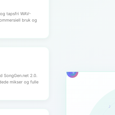
og tapsfri WAV-
kommersiell bruk og
3m
ed SongGen.net 2.0.
dede mikser og fulle
♪