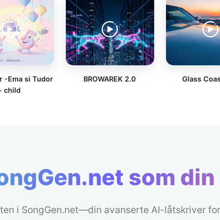
or -Ema si Tudor
BROWAREK 2.0
Glass Coas
- child
SongGen.net som din
en i SongGen.net—din avanserte AI-låtskriver for