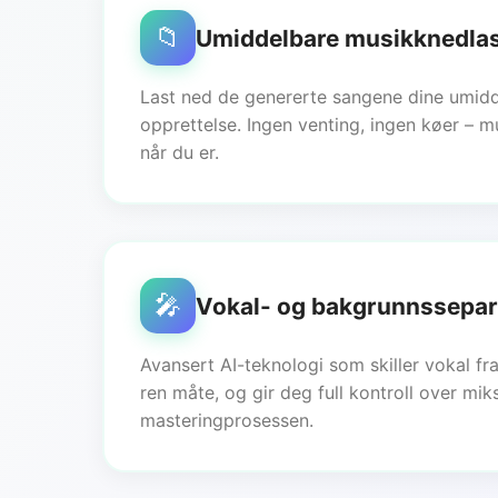
📁
Umiddelbare musikknedlas
Last ned de genererte sangene dine umidd
opprettelse. Ingen venting, ingen køer – m
når du er.
🎤
Vokal- og bakgrunnssepar
Avansert AI-teknologi som skiller vokal fr
ren måte, og gir deg full kontroll over mik
masteringprosessen.