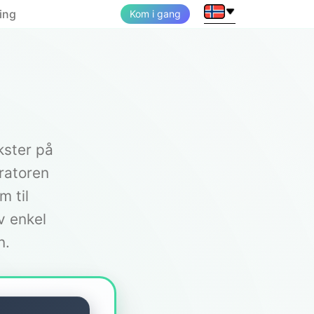
ing
Kom i gang
kster på
ratoren
m til
v enkel
n.