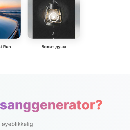
t Run
Болит душа
 sanggenerator?
 øyeblikkelig