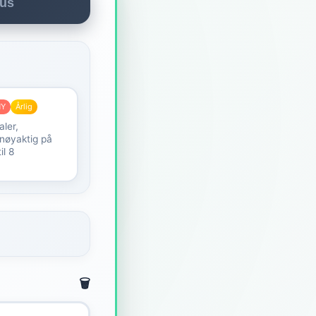
dus
NY
Årlig
ler,
 nøyaktig på
il 8
🗑️