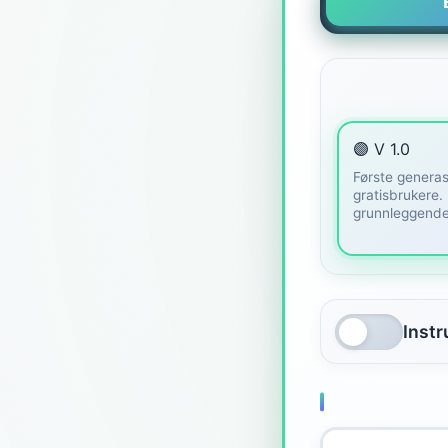
🟣 V 1.0
Første generas
gratisbrukere.
grunnleggende
Inst