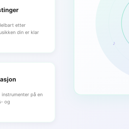
tinger
elbart etter
usikken din er klar
♪
asjon
a instrumenter på en
s- og