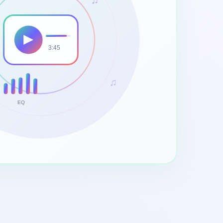
3:45
♫
EQ