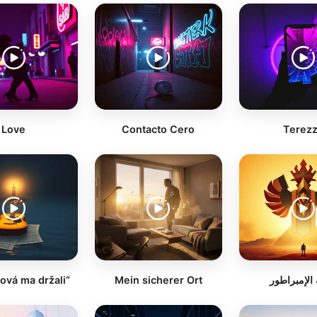
Love
Contacto Cero
Terez
lová ma držali“
Mein sicherer Ort
 الإمبراطور