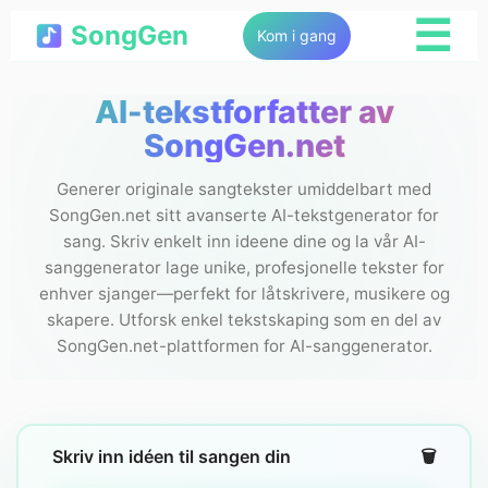
☰
SongGen
Kom i gang
AI-tekstforfatter av
SongGen.net
Generer originale sangtekster umiddelbart med
SongGen.net sitt avanserte AI-tekstgenerator for
sang. Skriv enkelt inn ideene dine og la vår AI-
sanggenerator lage unike, profesjonelle tekster for
enhver sjanger—perfekt for låtskrivere, musikere og
skapere. Utforsk enkel tekstskaping som en del av
SongGen.net-plattformen for AI-sanggenerator.
Skriv inn idéen til sangen din
🗑️