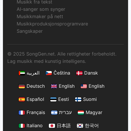
Musikk fra tekst
AI-sanger som synger
Musikkmaker på nett
Musikkproduksjonsprogramvare
Sangskaper
© 2025 SongGen.net. Alle rettigheter forbeholdt.
Lag musikk med kunstig intelligens.
العربية
Čeština
Dansk
Deutsch
English
English
Español
Eesti
Suomi
Français
עברית
Magyar
Italiano
日本語
한국어