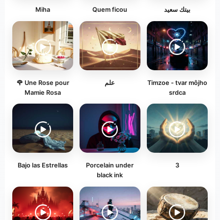
Miha
Quem ficou
بيتك سعيد
🌹 Une Rose pour
علم
Timzoe - tvar môjho
Mamie Rosa
srdca
Bajo las Estrellas
Porcelain under
3
black ink