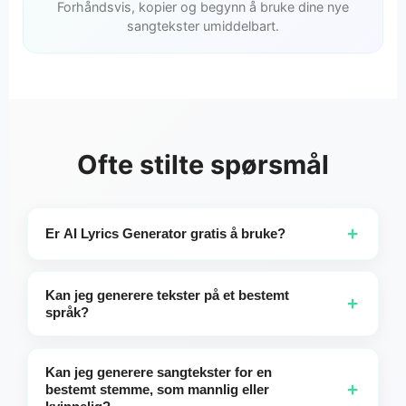
Forhåndsvis, kopier og begynn å bruke dine nye
sangtekster umiddelbart.
Ofte stilte spørsmål
+
Er AI Lyrics Generator gratis å bruke?
Gratis brukere kan generere tekster opptil 10 ganger per
dag. Abonnenter får ubegrenset tilgang.
Kan jeg generere tekster på et bestemt
+
språk?
Absolutt! Hvis du nevner et språk i beskrivelsen din—for
eksempel: "en bursdagssang på engelsk for min 10 år
Kan jeg generere sangtekster for en
gamle sønn Hunter"—vil teksten til sangen bli generert på
+
bestemt stemme, som mannlig eller
det språket. Hvis du ikke spesifiserer, vil teksten til