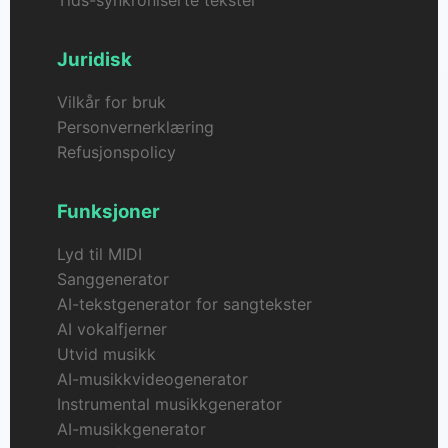
Tids-synkroniserte tekster
Juridisk
Vilkår for bruk
Personvernerklæring
Refusjonspolicy
Funksjoner
Lyd til MIDI
Sanggenerator
AI-tekstgenerator for sangtekster
AI vokalfjerner
Utvid musikk
AI-musikkvideogenerator
Instrumental musikkgenerator
AI-musikkgenerator