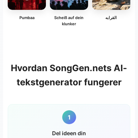
Pumbaa
Scheiß auf dein
القرابه
klunker
Hvordan SongGen.nets AI-
tekstgenerator fungerer
1
Del ideen din