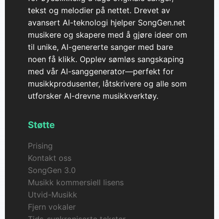
tekst og melodier på nettet. Drevet av
avansert AI-teknologi hjelper SongGen.net
musikere og skapere med å gjøre ideer om
til unike, AI-genererte sanger med bare
noen få klikk. Opplev sømløs sangskaping
med vår AI-sanggenerator—perfekt for
musikkprodusenter, låtskrivere og alle som
utforsker AI-drevne musikkverktøy.
Støtte
Prising
Kontakt oss
SongGen 3.0
Musikk kommersiell lisens
Utvid-Musikk
Fjern vokaler