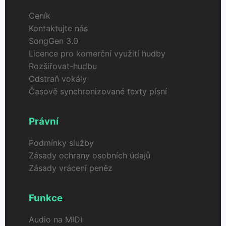
Ceník
Kontaktujte nás
SongGen 3.0
Licence pro komerční využití hudby
Rozšiřovat-hudbu
Odstraň vokály
Časově synchronizované texty písní
Právní
Podmínky služby
Zásady ochrany osobních údajů
Zásady vrácení peněz
Funkce
Audio na MIDI