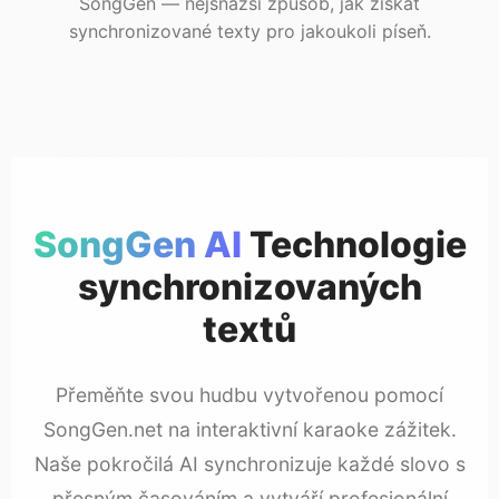
SongGen — nejsnazší způsob, jak získat
synchronizované texty pro jakoukoli píseň.
SongGen AI
Technologie
synchronizovaných
textů
Přeměňte svou hudbu vytvořenou pomocí
SongGen.net na interaktivní karaoke zážitek.
Naše pokročilá AI synchronizuje každé slovo s
přesným časováním a vytváří profesionální