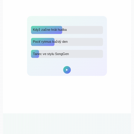
Když začne hrát hudba
Pociť rytmus každý den
Tanec ve stylu SongGen