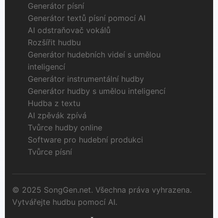
Generátor písní
Generátor textů písní pomocí AI
AI odstraňovač vokálů
Rozšířit hudbu
Generátor hudebních videí s umělou
inteligencí
Generátor instrumentální hudby
Generátor hudby s umělou inteligencí
Hudba z textu
AI zpěvák zpívá
Tvůrce hudby online
Software pro hudební produkci
Tvůrce písní
© 2025 SongGen.net. Všechna práva vyhrazena.
Vytvářejte hudbu pomocí AI.