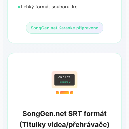
Lehký formát souboru .lrc
SongGen.net Karaoke připraveno
00:01:23
Text písně G
SongGen.net SRT formát
(Titulky videa/přehrávače)