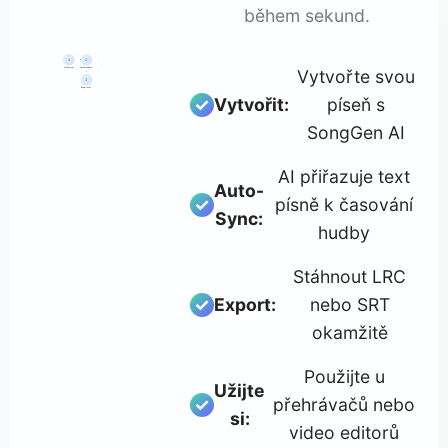
během sekund.
♪
1
2
♫
Generovat
Synchronizace
Vytvořte svou
♬
3
Exportovat
Vytvořit:
píseň s
SongGen AI
AI přiřazuje text
Auto-
písně k časování
Sync:
hudby
Stáhnout LRC
Export:
nebo SRT
okamžitě
Použijte u
Užijte
přehrávačů nebo
si:
video editorů