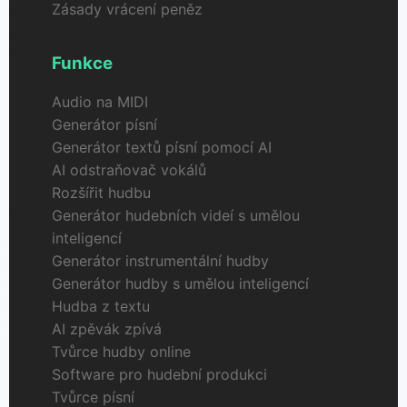
Zásady vrácení peněz
Funkce
Audio na MIDI
Generátor písní
Generátor textů písní pomocí AI
AI odstraňovač vokálů
Rozšířit hudbu
Generátor hudebních videí s umělou
inteligencí
Generátor instrumentální hudby
Generátor hudby s umělou inteligencí
Hudba z textu
AI zpěvák zpívá
Tvůrce hudby online
Software pro hudební produkci
Tvůrce písní