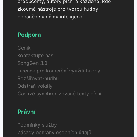
producenty, autory písní a každého, kdo
zkoumá nástroje pro tvorbu hudby
poháněné umělou inteligencí.
Podpora
Ceník
Kontaktujte nás
SongGen 3.0
Licence pro komerční využití hudby
Rozšiřovat-hudbu
Odstraň vokály
Časově synchronizované texty písní
Právní
Podmínky služby
Zásady ochrany osobních údajů