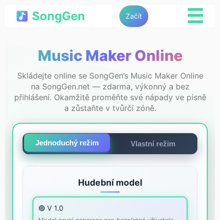
☰
SongGen
Začít
Music Maker Online
Skládejte online se SongGen’s Music Maker Online
na SongGen.net — zdarma, výkonný a bez
přihlášení. Okamžitě proměňte své nápady ve písně
a zůstaňte v tvůrčí zóně.
Jednoduchý režim
Vlastní režim
Hudební model
🟣 V 1.0