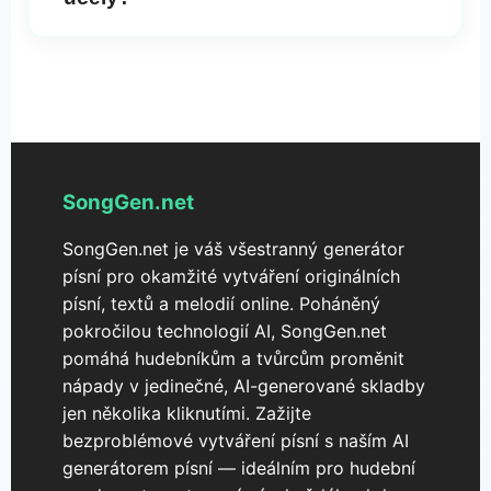
vytvořte tak hudbu na pozadí ideální pro videa,
meditaci nebo jakýkoli jiný účel.
Zkontrolujte licenční podmínky na platformě, abyste
zajistili dodržování zásad pro komerční použití.
Nabízíme různé licenční možnosti, které pokrývají
různé způsoby použití, od osobních projektů až po
komerční aplikace.
SongGen.net
SongGen.net je váš všestranný generátor
písní pro okamžité vytváření originálních
písní, textů a melodií online. Poháněný
pokročilou technologií AI, SongGen.net
pomáhá hudebníkům a tvůrcům proměnit
nápady v jedinečné, AI-generované skladby
jen několika kliknutími. Zažijte
bezproblémové vytváření písní s naším AI
generátorem písní — ideálním pro hudební