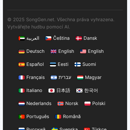
© 2025 SongGen.net. Všechna práva vyhrazena.
Vytvářejte hudbu pomocí AI.
العربية
Čeština
Dansk
Deutsch
English
English
Español
Eesti
Suomi
Français
עברית
Magyar
Italiano
日本語
한국어
Nederlands
Norsk
Polski
Português
Română
Русский
Svenska
Türkçe