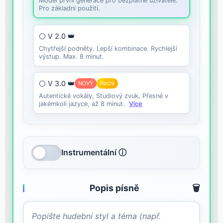
Model první generace pro bezplatné uživatele.
Pro základní použití.
⚪ V 2.0 👑
Chytřejší podněty. Lepší kombinace. Rychlejší
výstup. Max. 8 minut.
⚪ V 3.0 👑
NOVÝ
Roční
Autentické vokály, Studiový zvuk, Přesné v
jakémkoli jazyce, až 8 minut.
Více
Instrumentální ⓘ
Popis písně
🗑️