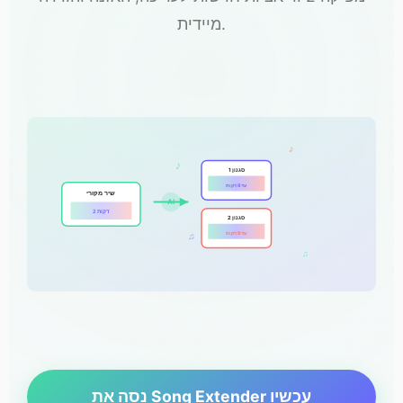
מיידית.
♪
♪
סגנון 1
עד 8 דקות
שיר מקורי
AI
2 דקות
סגנון 2
עד 8 דקות
♫
♫
נסה את Song Extender עכשיו