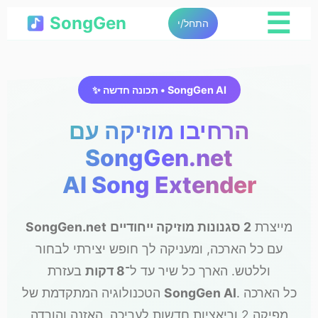
☰
SongGen
התחל/י
✨ תכונה חדשה • SongGen AI
הרחיבו מוזיקה עם
SongGen.net
AI Song Extender
מייצרת
2 סגנונות מוזיקה ייחודיים
SongGen.net
עם כל הארכה, ומעניקה לך חופש יצירתי לבחור
וללטש. הארך כל שיר עד ל־
8 דקות
בעזרת
. כל הארכה
SongGen AI
הטכנולוגיה המתקדמת של
מפיקה 2 וריאציות חדשות לעריכה, האזנה והורדה