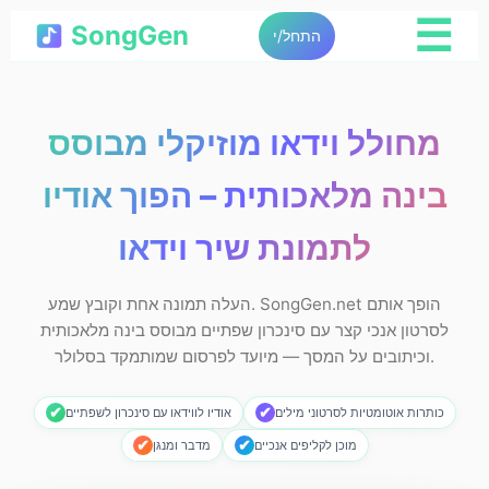
☰
SongGen
התחל/י
מחולל וידאו מוזיקלי מבוסס
בינה מלאכותית – הפוך אודיו
לתמונת שיר וידאו
העלה תמונה אחת וקובץ שמע. SongGen.net הופך אותם
לסרטון אנכי קצר עם סינכרון שפתיים מבוסס בינה מלאכותית
וכיתובים על המסך — מיועד לפרסום שמותמקד בסלולר.
✔
✔
כותרות אוטומטיות לסרטוני מילים
אודיו לווידאו עם סינכרון לשפתיים
✔
✔
מוכן לקליפים אנכיים
מדבר ומנגּן