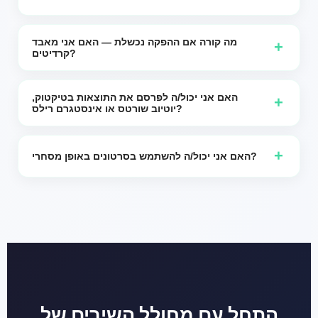
מערכת הכיתוב התומכת ביותר מ-30 שפות, כולל אנגלית,
ספרדית, צרפתית, פורטוגזית, גרמנית, איטלקית, הולנדית, יפנית,
מה קורה אם ההפקה נכשלת — האם אני מאבד
+
קרדיטים?
קוריאנית, סינית, טורקית, ערבית, עברית, פולנית, רומנית, שוודית
ועוד.
אם יצירה נכשלת בגלל תקלה טכנית בצד שלנו, האשראים עבור
הניסיון הזה מוחזרים אוטומטית.
האם אני יכול/ה לפרסם את התוצאות בטיקטוק,
+
יוטיוב שורטס או אינסטגרם רילס?
כן. הפלט מיועד לפרסום קצר לפורמט אנכי. ודא שהאודיו
והויזואלים שלך עומדים בכללי זכויות היוצרים של כל פלטפורמה.
+
האם אני יכול/ה להשתמש בסרטונים באופן מסחרי?
במקרים רבים, כן — אם אתה הבעלים או שיש לך הרשאה עבור
האודיו, התמונה, וכל מותג/דמיון שמופיע. אתה אחראי על אישור
זכויות וציות.
התחל עם מחולל השירים של