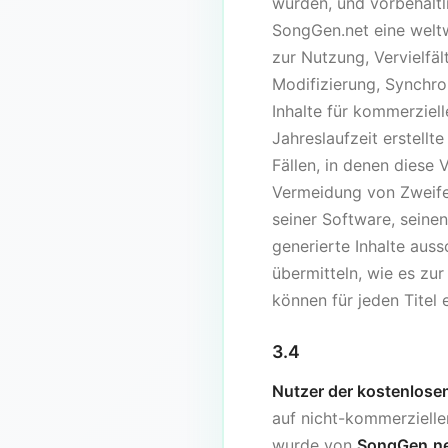
wurden, und vorbehaltl
SongGen.net eine weltwe
zur Nutzung, Vervielfä
Modifizierung, Synchro
Inhalte für kommerziel
Jahreslaufzeit erstell
Fällen, in denen diese
Vermeidung von Zweife
seiner Software, seine
generierte Inhalte auss
übermitteln, wie es zur
können für jeden Titel 
3.4
Nutzer der kostenlose
auf nicht-kommerziellen
wurde von
SongGen.n