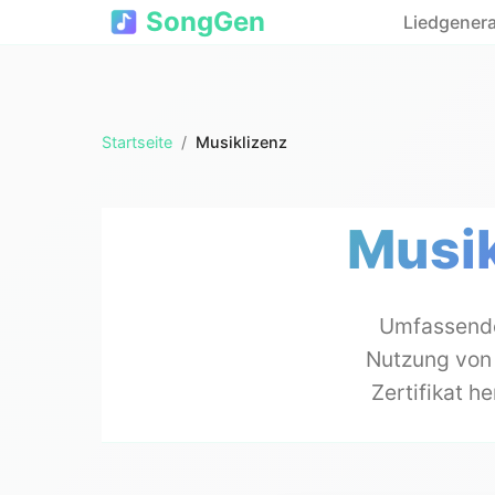
SongGen
Liedgenera
Startseite
/
Musiklizenz
Musik
Umfassende
Nutzung von 
Zertifikat h