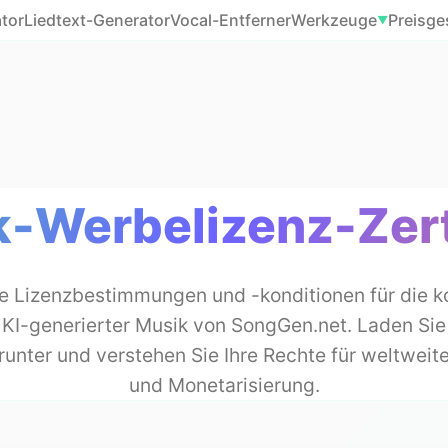
tor
Liedtext-Generator
Vocal-Entferner
Werkzeuge
Preisge
▼
-Werbelizenz-Zert
 Lizenzbestimmungen und -konditionen für die k
KI-generierter Musik von SongGen.net. Laden Sie Ih
erunter und verstehen Sie Ihre Rechte für weltweit
und Monetarisierung.