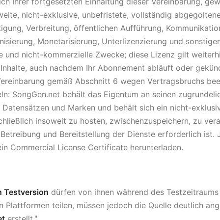
ich Ihrer fortgesetzten Einhaltung dieser Vereinbarung, gew
ite, nicht-exklusive, unbefristete, vollständig abgegoltene
ltigung, Verbreitung, öffentlichen Aufführung, Kommunikati
nisierung, Monetarisierung, Unterlizenzierung und sonstig
le und nicht-kommerzielle Zwecke; diese Lizenz gilt weiterh
te Inhalte, auch nachdem Ihr Abonnement abläuft oder gekünd
 Vereinbarung gemäß Abschnitt 6 wegen Vertragsbruchs bee
ln: SongGen.net behält das Eigentum an seinen zugrundeli
n Datensätzen und Marken und behält sich ein nicht-exklusi
chließlich insoweit zu hosten, zwischenzuspeichern, zu ver
 Betreibung und Bereitstellung der Dienste erforderlich ist
ein Commercial License Certificate herunterladen.
n Testversion
dürfen von ihnen während des Testzeitraums 
 Plattformen teilen, müssen jedoch die Quelle deutlich ang
et
erstellt."