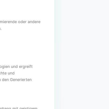
ffamierende oder andere
.
gien und ergreift
chte und
n den Generierten
enhang mit geistigem