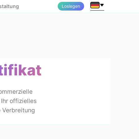
staltung
Loslegen
ifikat
ommerzielle
r offizielles
e Verbreitung