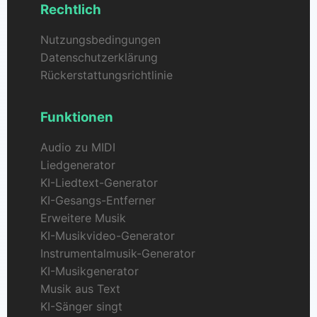
Rechtlich
Nutzungsbedingungen
Datenschutzerklärung
Rückerstattungsrichtlinie
Funktionen
Audio zu MIDI
Liedgenerator
KI-Liedtext-Generator
KI-Gesangs-Entferner
Erweitere Musik
KI-Musikvideo-Generator
Instrumentalmusik-Generator
KI-Musikgenerator
Musik aus Text
KI-Sänger singt