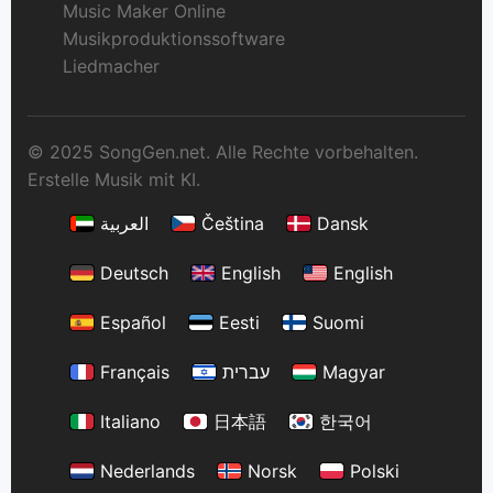
Music Maker Online
Musikproduktionssoftware
Liedmacher
© 2025 SongGen.net. Alle Rechte vorbehalten.
Erstelle Musik mit KI.
العربية
Čeština
Dansk
Deutsch
English
English
Español
Eesti
Suomi
Français
עברית
Magyar
Italiano
日本語
한국어
Nederlands
Norsk
Polski