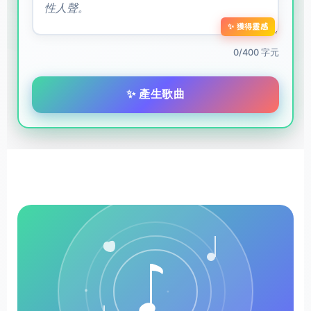
✨ 獲得靈感
0/400 字元
✨ 產生歌曲