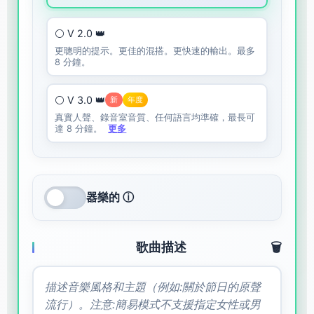
⚪ V 2.0 👑
更聰明的提示。更佳的混搭。更快速的輸出。最多
8 分鐘。
⚪ V 3.0 👑
新
年度
真實人聲、錄音室音質、任何語言均準確，最長可
達 8 分鐘。
更多
器樂的 ⓘ
歌曲描述
🗑️