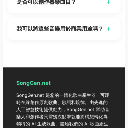
+
是否可以創作器樂曲目？
本。
是的，您可以選擇產生沒有嵌入歌詞的純音樂。只需在
「簡單」或「自訂」模式中切換純音樂選項，即可創作
+
我可以將這些音樂用於商業用途嗎？
適合影片、冥想或任何其他用途的背景音樂。
檢查平台上的授權細節以確保符合商業使用政策。我們
提供各種授權選項以適應不同的使用情境，從個人專案
到商業應用。
SongGen.net
SongGen.net 是您的一體化歌曲產生器，可即
時在線創作原創歌曲、歌詞和旋律。由先進的
人工智慧技術提供動力，SongGen.net 幫助音
樂人和創作者只需幾次點擊就能將構想轉化為
獨特的 AI 生成歌曲。體驗我們的 AI 歌曲產生