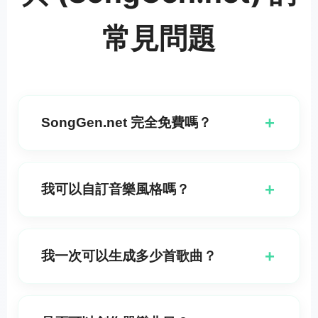
常見問題
+
SongGen.net 完全免費嗎？
是的，SongGen.net 可以完全免費使用。每天你都會獲
得免費點數，可用我們的免費模型生成音樂，無論你使
+
我可以自訂音樂風格嗎？
用簡單模式或自定義模式。你也可以免費生成歌詞並使
用聲音分離功能。不需要銀行卡或授權——完全免費使
當然可以！您可以從各種音樂風格和情境中選擇，以符
用。
合您的需求。我們的線上音樂製作工具支援多種流派、
+
我一次可以生成多少首歌曲？
情緒、聲音和樂器，讓您可以完全自訂。
你可以同時產生兩首歌曲，最大化你的創作產出。這讓
你能探索對音樂想法的不同詮釋，並選擇你較喜歡的版