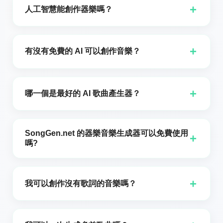
+
人工智慧能創作器樂嗎？
是的,人工智慧可以創作器樂！得益於機器學習與深度神
經網路的進步,人工智慧現在能夠生成各種風格的音樂,包
+
有沒有免費的 AI 可以創作音樂？
括器樂曲。像 SongGen.net 的 AI 驅動工具這類 AI 音
樂生成器使用先進的演算法來分析現有音樂中的模式,並
是的,有免費的 AI 工具允許使用者創作音樂,包括純器樂
根據使用者偏好創作曲目。透過輸入諸如風格,情緒,甚至
曲目。SongGen.net 的 AI 音樂生成器就是一個出色的
+
哪一個是最好的 AI 歌曲產生器？
特定樂器等參數,你可以創作出符合需求的獨特器樂音
免費平台示例,讓任何人都能在不花一毛錢的情況下產生
樂。這個過程包括在大量音樂資料上訓練 AI,使其能夠模
高品質的器樂音樂。使用這個免費工具,你可以透過選擇
最佳的 AI 歌曲生成器取決於您的具體需求,但其中一個
擬風格,和聲,節奏與旋律。無論你需要影片的背景音樂,創
特定的音樂類型,樂器和情緒來自訂音樂生成過程,以符合
備受推崇的工具是 SongGen.net 的 AI 音樂生成器。該
意配樂,或只是放鬆的曲子,AI 都可以生成量身打造的器樂
SongGen.net 的器樂音樂生成器可以免費使用
你的需求。這些 AI 工具利用在大型音樂資料集上訓練的
+
工具提供使用者友好的介面,可自訂的選項以及強大的音
嗎?
曲目。這使得 AI 生成的器樂成為內容創作者,製作人與
先進演算法來產生模仿人類作曲家創意的音樂。無論你
樂生成能力。無論您是初學者還是有經驗的音樂製作
音樂愛好者的強大工具。
需要影片專案的背景音樂,遊戲主題曲,或只是用來放鬆的
太棒了！你可以免費使用音樂產生器。
人,SongGen.net 的 AI 生成器都能讓您輕鬆創作出跨多
器樂曲目,免費的 AI 音樂生成器都能輕鬆滿足這些需
種風格的專業品質器樂音樂。它結合了機器學習與複雜
+
我可以創作沒有歌詞的音樂嗎？
求。這是一種探索音樂創作,嘗試新聲音並強化創意專案
的演算法,以生成聽起來像由真人音樂家創作的曲目。其
的好方法——而且完全免費。
他一些受歡迎的 AI 歌曲生成器還包括 OpenAI 的
您可以從多種音樂風格中選擇,包括純樂器類型及其他,以
MuseNet,AIVA 與 Jukedeck,但 SongGen.net 以其免
配合您想要的氛圍與情境。