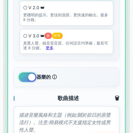
⚪ V 2.0 👑
更聰明的提示。更佳的混搭。更快速的輸出。最多
8 分鐘。
⚪ V 3.0 👑
新
年度
真實人聲、錄音室音質、任何語言均準確，最長可
達 8 分鐘。
更多
器樂的 ⓘ
歌曲描述
🗑️