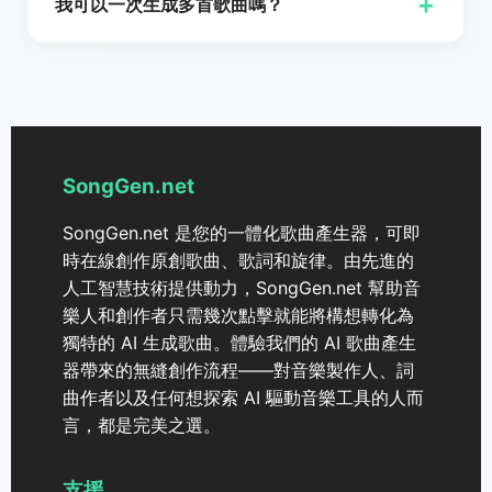
+
我可以一次生成多首歌曲嗎？
費使用與易用性脫穎而出。SongGen.net 的 AI 生成器
特別之處在於它能夠根據您的創意願景量身打造作品,且
太棒了！使用 SongGen.net，您可以同時生成兩首歌
不需要任何先前的音樂專業知識。這個工具非常適合音
曲，帶來更豐富的創作體驗。
樂人,內容創作者以及任何想要嘗試 AI 生成音樂的人。
SongGen.net
SongGen.net 是您的一體化歌曲產生器，可即
時在線創作原創歌曲、歌詞和旋律。由先進的
人工智慧技術提供動力，SongGen.net 幫助音
樂人和創作者只需幾次點擊就能將構想轉化為
獨特的 AI 生成歌曲。體驗我們的 AI 歌曲產生
器帶來的無縫創作流程——對音樂製作人、詞
曲作者以及任何想探索 AI 驅動音樂工具的人而
言，都是完美之選。
支援