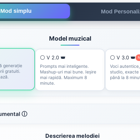
Mod simplu
Mod Personali
Model muzical
⚪ V 2.0 👑
⚪ V 3.0 👑
ă generație
Prompts mai inteligente.
Voci autentice
ii gratuiti.
Mashup-uri mai bune. Ieșire
studio, exacte 
bază.
mai rapidă. Maximum 8
până la 8 minu
minute.
rumental ⓘ
Descrierea melodiei