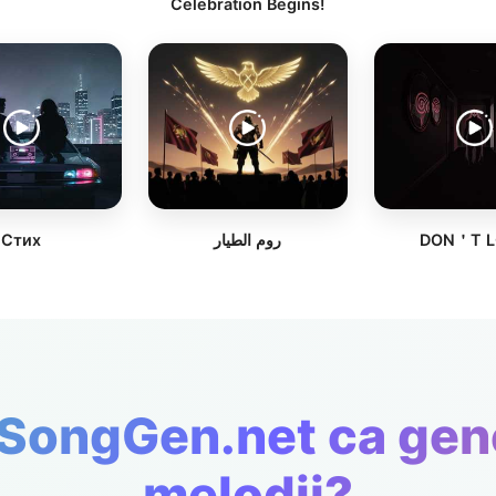
Celebration Begins!
Стих
روم الطيار
DON＇T 
 SongGen.net ca gen
melodii?