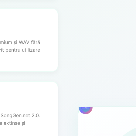
emium și WAV fără
it pentru utilizare
3m
 SongGen.net 2.0.
 extinse și