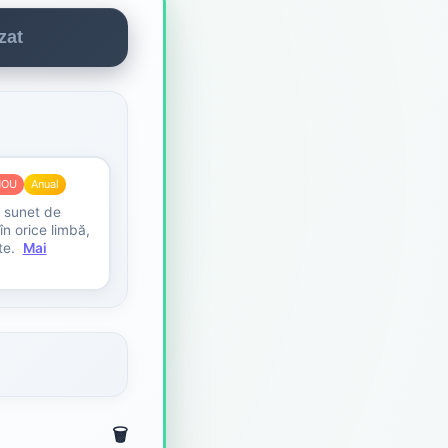
zat
NOU
Anual
, sunet de
în orice limbă,
te.
Mai
🗑️