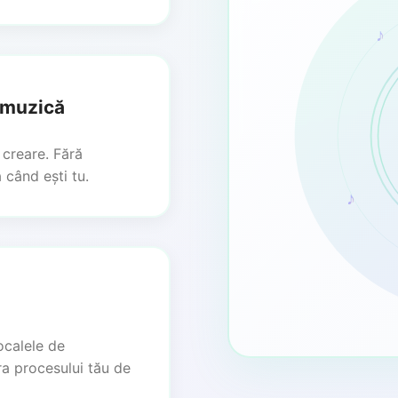
♪
 muzică
creare. Fără
 când ești tu.
♪
ocalele de
ra procesului tău de