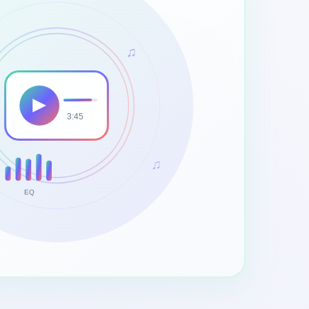
♫
3:45
♫
EQ