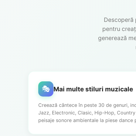
Descoperă p
pentru creaț
generează mel
🎭
Mai multe stiluri muzicale
Creează cântece în peste 30 de genuri, in
Jazz, Electronic, Clasic, Hip-Hop, Country ș
peisaje sonore ambientale la piese dance p