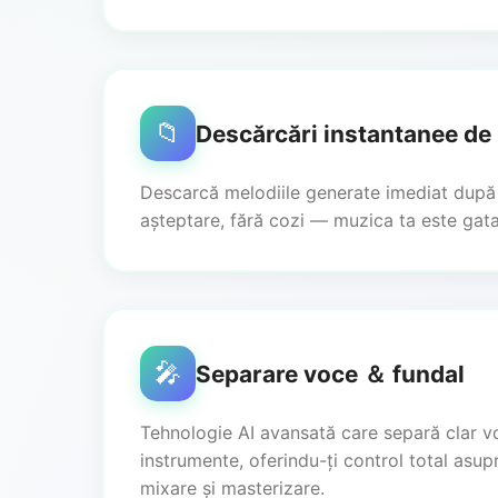
📁
Descărcări instantanee de
Descarcă melodiile generate imediat după 
așteptare, fără cozi — muzica ta este gata
🎤
Separare voce ＆ fundal
Tehnologie AI avansată care separă clar v
instrumente, oferindu-ți control total asup
mixare și masterizare.