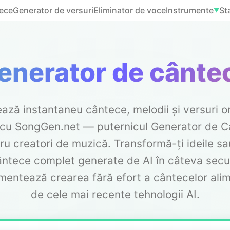
ece
Generator de versuri
Eliminator de voce
Instrumente
Sta
▼
enerator de cânte
ază instantaneu cântece, melodii și versuri or
 cu SongGen.net — puternicul Generator de 
ru creatori de muzică. Transformă-ți ideile sa
ântece complet generate de AI în câteva sec
mentează crearea fără efort a cântecelor ali
de cele mai recente tehnologii AI.