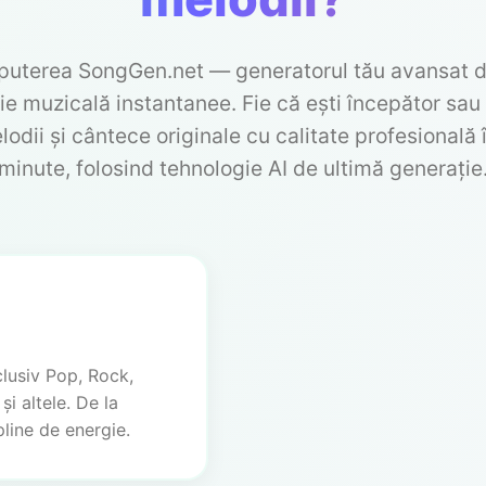
uterea SongGen.net — generatorul tău avansat d
ie muzicală instantanee. Fie că ești începător sau 
odii și cântece originale cu calitate profesională 
minute, folosind tehnologie AI de ultimă generație
clusiv Pop, Rock,
i altele. De la
line de energie.