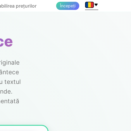
bilirea prețurilor
Începeți
ce
iginale
Cântece
u textul
unde.
mentată