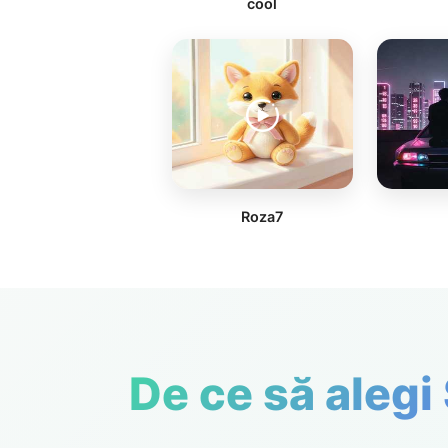
cool
Roza7
De ce să alegi