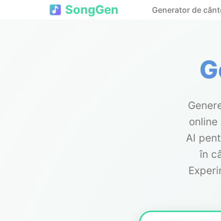
SongGen
Generator de cânt
G
Genere
online
AI pent
în c
Experi