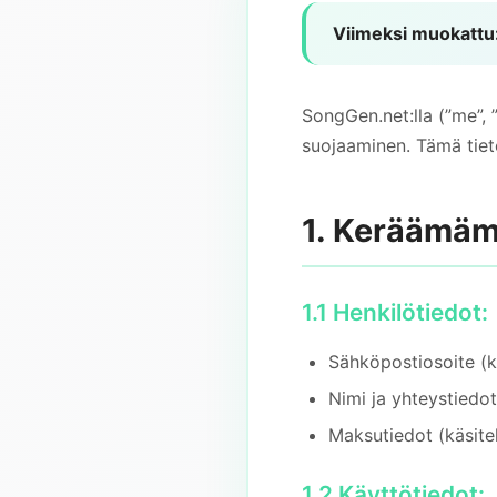
Viimeksi muokattu
SongGen.net:lla (”me”, 
suojaaminen. Tämä tie
1. Keräämäm
1.1 Henkilötiedot:
Sähköpostiosoite (k
Nimi ja yhteystiedot
Maksutiedot (käsite
1.2 Käyttötiedot: