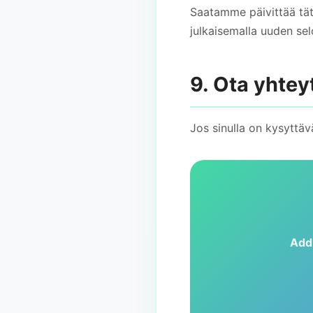
Saatamme päivittää tät
julkaisemalla uuden selo
9. Ota yhtey
Jos sinulla on kysyttäv
Add