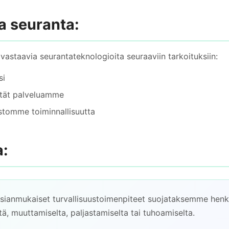
ja seuranta:
astaavia seurantateknologioita seuraaviin tarkoituksiin:
si
tät palveluamme
stomme toiminnallisuutta
a:
ianmukaiset turvallisuustoimenpiteet suojataksemme henkil
ä, muuttamiselta, paljastamiselta tai tuhoamiselta.