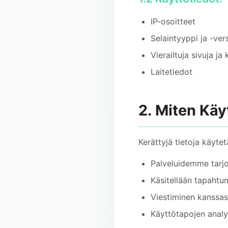
IP-osoitteet
Selaintyyppi ja -ver
Vierailtuja sivuja ja
Laitetiedot
2. Miten Kä
Kerättyjä tietoja käytet
Palveluidemme tarj
Käsitellään tapahtu
Viestiminen kanssas
Käyttötapojen anal