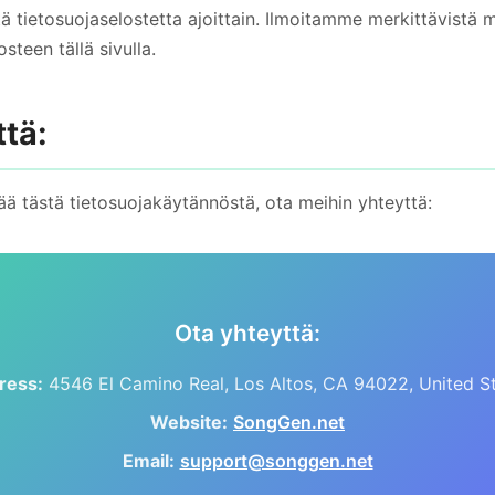
ä tietosuojaselostetta ajoittain. Ilmoitamme merkittävistä 
steen tällä sivulla.
ttä:
ää tästä tietosuojakäytännöstä, ota meihin yhteyttä:
Ota yhteyttä:
ress:
4546 El Camino Real, Los Altos, CA 94022, United S
Website:
SongGen.net
Email:
support@songgen.net