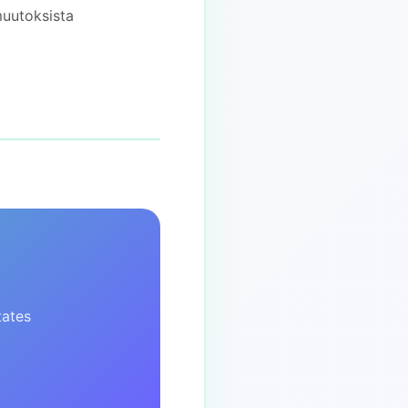
muutoksista
tates