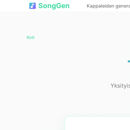
SongGen
Kappaleiden genera
Koti
Yksityi