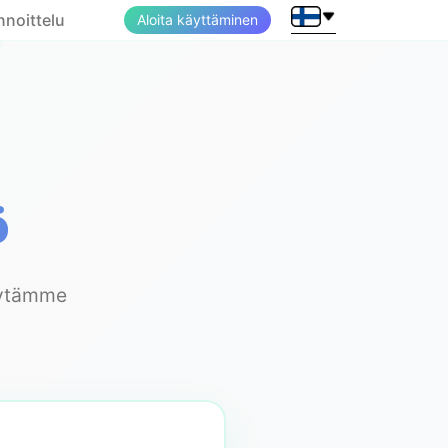
nnoittelu
Aloita käyttäminen
ö
käytämme