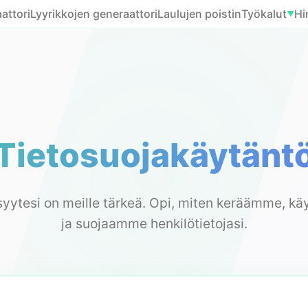
attori
Lyyrikkojen generaattori
Laulujen poistin
Työkalut
Hi
▼
Tietosuojakäytänt
syytesi on meille tärkeä. Opi, miten keräämme, 
ja suojaamme henkilötietojasi.