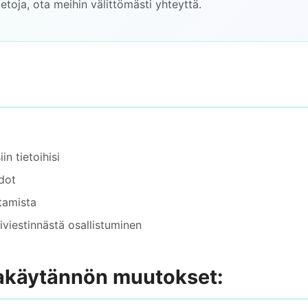
ietoja, ota meihin välittömästi yhteyttä.
in tietoihisi
edot
tamista
iviestinnästä osallistuminen
jakäytännön muutokset: