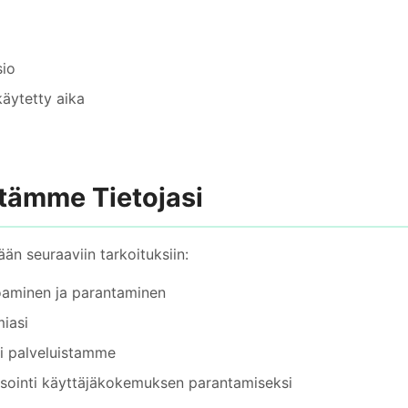
sio
 käytetty aika
ytämme Tietojasi
ään seuraaviin tarkoituksiin:
oaminen ja parantaminen
miasi
i palveluistamme
ysointi käyttäjäkokemuksen parantamiseksi