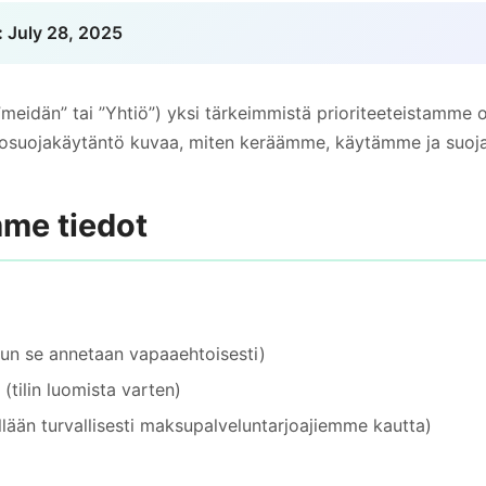
:
July 28, 2025
”meidän” tai ”Yhtiö”) yksi tärkeimmistä prioriteeteistamme o
tosuojakäytäntö kuvaa, miten keräämme, käytämme ja suoja
me tiedot
un se annetaan vapaaehtoisesti)
 (tilin luomista varten)
llään turvallisesti maksupalveluntarjoajiemme kautta)