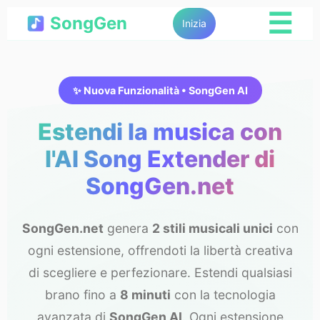
☰
SongGen
Inizia
✨ Nuova Funzionalità • SongGen AI
Estendi la musica con
l'AI Song Extender di
SongGen.net
SongGen.net
genera
2 stili musicali unici
con
ogni estensione, offrendoti la libertà creativa
di scegliere e perfezionare. Estendi qualsiasi
brano fino a
8 minuti
con la tecnologia
avanzata di
SongGen AI
. Ogni estensione