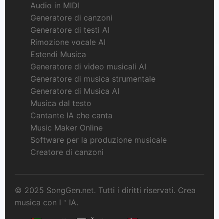
Audio in MIDI
Generatore di canzoni
Generatore di testi AI
Rimozione vocale AI
Estendi Musica
Generatore di video musicali AI
Generatore di musica strumentale
Generatore di Musica AI
Musica dal testo
Cantante IA che canta
Music Maker Online
Software per la produzione musicale
Creatore di canzoni
© 2025 SongGen.net. Tutti i diritti riservati. Crea
musica con l＇IA.