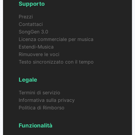
Supporto
Prezzi
Contattaci
SongGen 3.0
Licenza commerciale per musica
Estendi-Musica
Rimuovere le voci
Testo sincronizzato con il tempo
Legale
Termini di servizio
Informativa sulla privacy
Politica di Rimborso
Funzionalità