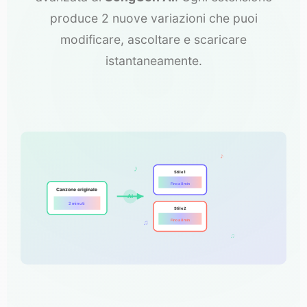
produce 2 nuove variazioni che puoi
modificare, ascoltare e scaricare
istantaneamente.
♪
♪
Stile 1
Fino a 8 min
Canzone originale
AI
2 minuti
Stile 2
Fino a 8 min
♫
♫