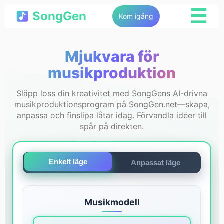
☰
SongGen
Kom igång
Mjukvara för
musikproduktion
Släpp loss din kreativitet med SongGens AI-drivna
musikproduktionsprogram på SongGen.net—skapa,
anpassa och finslipa låtar idag. Förvandla idéer till
spår på direkten.
Enkelt läge
Anpassat läge
Musikmodell