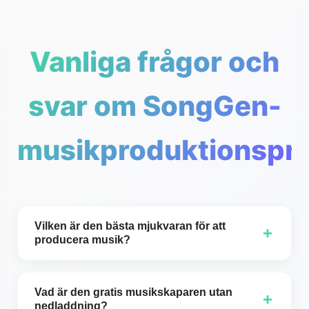
Vanliga frågor och
svar om SongGen-
musikproduktionspr
Vilken är den bästa mjukvaran för att
+
producera musik?
Den bästa programvaran för att producera musik
beror på dina mål, din färdighetsnivå och
Vad är den gratis musikskaparen utan
+
föredragna funktioner. Om du letar efter verktyg i
nedladdning?