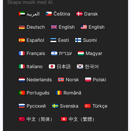
Skapa musik med AI.
العربية
Čeština
Dansk
Deutsch
English
English
Español
Eesti
Suomi
Français
עברית
Magyar
Italiano
日本語
한국어
Nederlands
Norsk
Polski
Português
Română
Русский
Svenska
Türkçe
中文（简体）
中文（繁體）