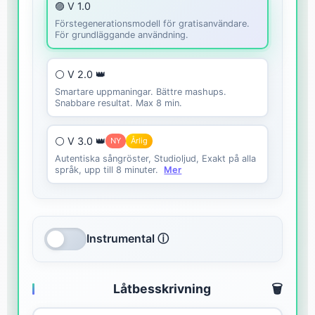
🟣 V 1.0
Förstegenerationsmodell för gratisanvändare.
För grundläggande användning.
⚪ V 2.0 👑
Smartare uppmaningar. Bättre mashups.
Snabbare resultat. Max 8 min.
⚪ V 3.0 👑
NY
Årlig
Autentiska sångröster, Studioljud, Exakt på alla
språk, upp till 8 minuter.
Mer
Instrumental ⓘ
Låtbesskrivning
🗑️