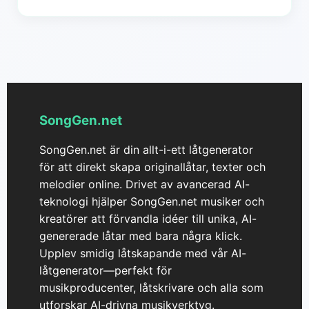
Ja, Gsong.ai tillåter dig att generera upp till två
låtar samtidigt för en snabbare och mer effektiv
kreativ process.
SongGen.net
SongGen.net är din allt-i-ett låtgenerator
för att direkt skapa originallåtar, texter och
melodier online. Drivet av avancerad AI-
teknologi hjälper SongGen.net musiker och
kreatörer att förvandla idéer till unika, AI-
genererade låtar med bara några klick.
Upplev smidig låtskapande med vår AI-
låtgenerator—perfekt för
musikproducenter, låtskrivare och alla som
utforskar AI-drivna musikverktyg.