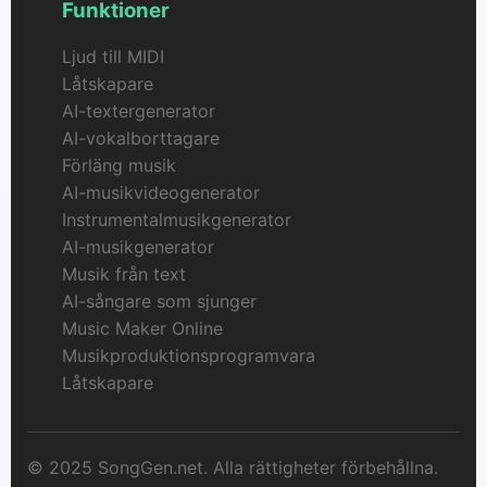
Funktioner
Ljud till MIDI
Låtskapare
AI-textergenerator
AI-vokalborttagare
Förläng musik
AI-musikvideogenerator
Instrumentalmusikgenerator
AI-musikgenerator
Musik från text
AI-sångare som sjunger
Music Maker Online
Musikproduktionsprogramvara
Låtskapare
© 2025 SongGen.net. Alla rättigheter förbehållna.