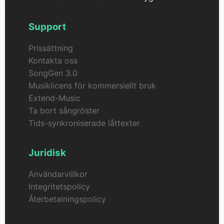
Support
Prissättning
Kontakta oss
SongGen 3.0
Musiklicens för kommersiellt bruk
Extend-Music
Ta bort sångröster
Tids-synkroniserade låttexter
Juridisk
Användarvillkor
Integritetspolicy
Återbetalningspolicy