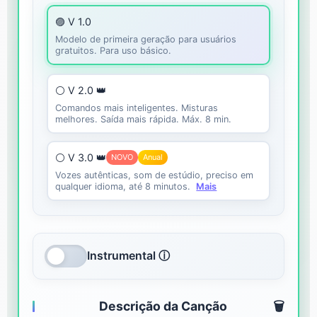
🟣 V 1.0
Modelo de primeira geração para usuários
gratuitos. Para uso básico.
⚪ V 2.0 👑
Comandos mais inteligentes. Misturas
melhores. Saída mais rápida. Máx. 8 min.
⚪ V 3.0 👑
NOVO
Anual
Vozes autênticas, som de estúdio, preciso em
qualquer idioma, até 8 minutos.
Mais
Instrumental ⓘ
Descrição da Canção
🗑️