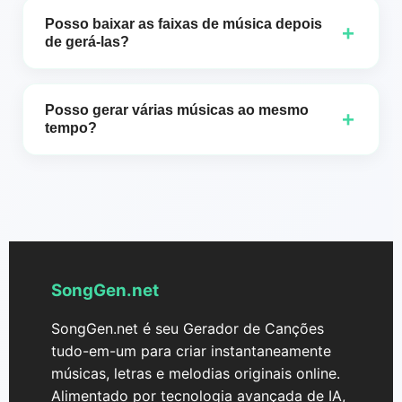
assinaturas ou instalação necessárias, esta
gratuitamente. Não há taxas ocultas e não é
diretamente do seu navegador, sem downloads ou
Posso baixar as faixas de música depois
+
ferramenta remove todas as barreiras, permitindo
necessário fazer login para começar a usar o
assinaturas.
de gerá-las?
que você foque na criatividade e na inovação.
software.
Perfeito! Assim que sua música for gerada, você
Comece a fazer música instantaneamente, esteja
poderá baixar a faixa no formato de sua
você em casa ou em movimento.
Posso gerar várias músicas ao mesmo
+
preferência.
tempo?
Sim, o Gsong.ai permite que você gere até duas
músicas simultaneamente para um processo
criativo mais rápido e eficiente.
SongGen.net
SongGen.net é seu Gerador de Canções
tudo-em-um para criar instantaneamente
músicas, letras e melodias originais online.
Alimentado por tecnologia avançada de IA,