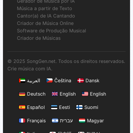
Gerador de Música por IA
Música a partir de Texto
Cantor(a) de IA Cantando
Criador de Música Online
Software de Produção Musical
Criador de Músicas
© 2025 SongGen.net. Todos os direitos reservados.
Crie música com IA.
العربية
Čeština
Dansk
Deutsch
English
English
Español
Eesti
Suomi
Français
עברית
Magyar