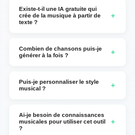
Existe-t-il une IA gratuite qui
+
crée de la musique à partir de
texte ?
Absolument. Vous pouvez choisir de créer des
morceaux avec paroles ou des versions
Combien de chansons puis-je
+
uniquement instrumentales en utilisant notre
générer à la fois ?
générateur gratuit Musique à partir de texte. Notre
technologie d＇IA convertit votre texte en belle
Vous pouvez générer deux pistes uniques en une
musique sans aucun coût pour une utilisation
seule fois. Cela vous permet d＇avoir plusieurs
basique.
Puis-je personnaliser le style
+
variantes de votre création texte-en-musique,
musical ?
vous offrant plus d＇options parmi lesquelles
choisir et garantissant que vous obtenez la piste
Oui, vous pouvez sélectionner votre style préféré
parfaite qui correspond à votre vision.
(soul, pop, électronique, et plus) pour chaque
Ai-je besoin de connaissances
piste. Notre plateforme propose de vastes options
+
musicales pour utiliser cet outil
de personnalisation incluant le genre, l'ambiance,
?
le tempo, les instruments et les styles vocaux pour