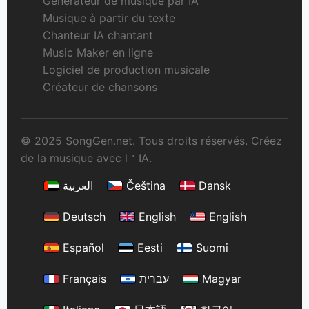
Générateur de musique par IA
Musique à partir du texte
Chanteur IA chantant
Music Maker en ligne
Logiciel de production musicale
Créateur de chansons
© 2025 SongGen.net. Tous droits réservés. Créez
de la musique avec l＇IA.
العربية
Čeština
Dansk
Deutsch
English
English
Español
Eesti
Suomi
Français
עברית
Magyar