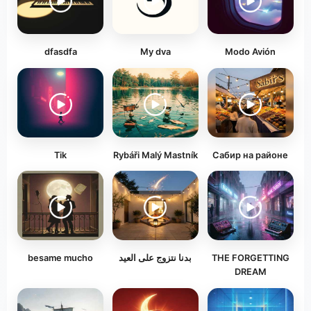
dfasdfa
My dva
Modo Avión
Tik
Rybáři Malý Mastník
Сабир на районе
besame mucho
بدنا نتزوج على العيد
THE FORGETTING
DREAM