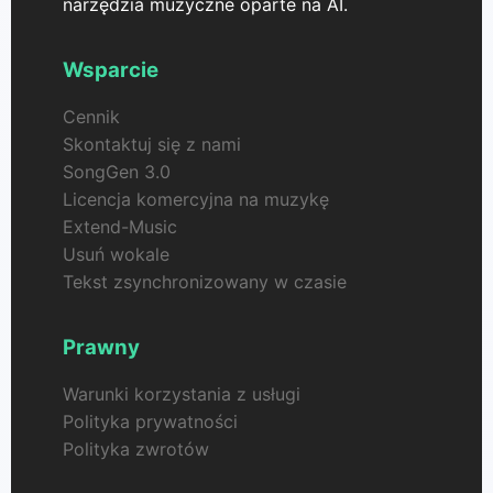
narzędzia muzyczne oparte na AI.
Wsparcie
Cennik
Skontaktuj się z nami
SongGen 3.0
Licencja komercyjna na muzykę
Extend-Music
Usuń wokale
Tekst zsynchronizowany w czasie
Prawny
Warunki korzystania z usługi
Polityka prywatności
Polityka zwrotów