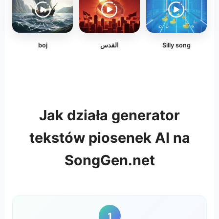
boj
القدس
Silly song
Jak działa generator
tekstów piosenek AI na
SongGen.net
1