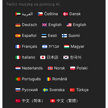
Twórz muzykę za pomocą AI.
العربية
Čeština
Dansk
Deutsch
English
English
Español
Eesti
Suomi
Français
עברית
Magyar
Italiano
日本語
한국어
Nederlands
Norsk
Polski
Português
Română
Русский
Svenska
Türkçe
中文（简体）
中文（繁體）