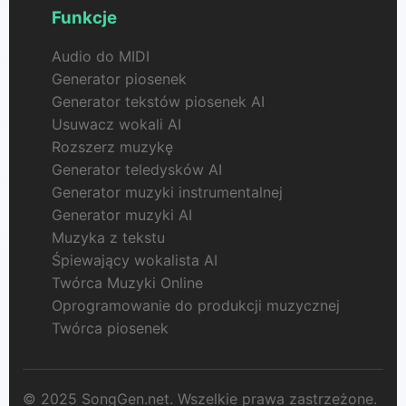
Funkcje
Audio do MIDI
Generator piosenek
Generator tekstów piosenek AI
Usuwacz wokali AI
Rozszerz muzykę
Generator teledysków AI
Generator muzyki instrumentalnej
Generator muzyki AI
Muzyka z tekstu
Śpiewający wokalista AI
Twórca Muzyki Online
Oprogramowanie do produkcji muzycznej
Twórca piosenek
© 2025 SongGen.net. Wszelkie prawa zastrzeżone.