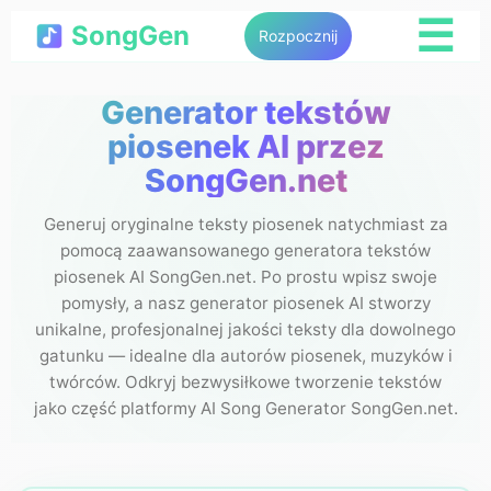
☰
SongGen
Rozpocznij
Generator tekstów
piosenek AI przez
SongGen.net
Generuj oryginalne teksty piosenek natychmiast za
pomocą zaawansowanego generatora tekstów
piosenek AI SongGen.net. Po prostu wpisz swoje
pomysły, a nasz generator piosenek AI stworzy
unikalne, profesjonalnej jakości teksty dla dowolnego
gatunku — idealne dla autorów piosenek, muzyków i
twórców. Odkryj bezwysiłkowe tworzenie tekstów
jako część platformy AI Song Generator SongGen.net.