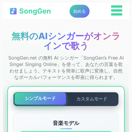
☰
SongGen
始める
無料のAIシンガーがオンラ
インで歌う
SongGen.net の無料 AI シンガー「SongGen’s Free AI
Singer Singing Online」を使って、あなたの言葉を歌
わせましょう。テキストを簡単に歌声に変換し、自然
なボーカルパフォーマンスを即座に得られます。
シンプルモード
カスタムモード
音楽モデル