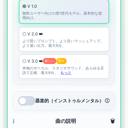
🟣 V 1.0
無料ユーザー向けの第1世代モデル。基本的な使
用向け。
⚪ V 2.0 👑
より賢いプロンプト。より良いマッシュアップ。
より速い出力。最大8分。
⚪ V 3.0 👑
新しい
年次
本物のボーカル、スタジオサウンド、あらゆる言
語で正確、最大8分。
もっと
器楽的（インストゥルメンタル） ⓘ
曲の説明
🗑️