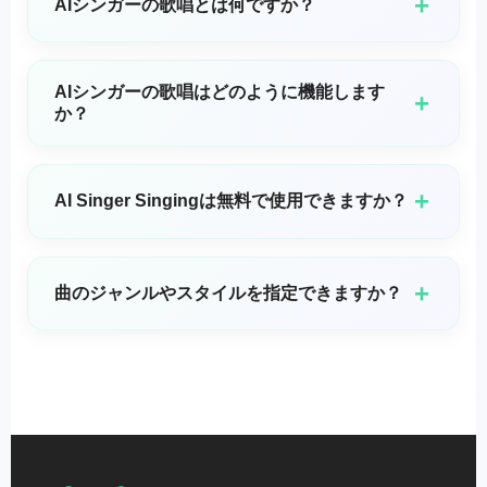
+
AIシンガーの歌唱とは何ですか？
AI Singer Singingは、ユーザーがAI生成の歌声を作成
できる最先端の音声合成技術です。人工知能を使用し
AIシンガーの歌唱はどのように機能します
+
て、テキストの歌詞を自然に聞こえる歌唱パフォーマ
か？
ンスに変換することを可能にします。
AI Singer Singingは、実際の歌声で訓練された高度な
機械学習モデルを使用します。システムは歌詞のテキ
+
AI Singer Singingは無料で使用できますか？
スト、音符、声の特徴を分析して、自然に聞こえる歌
唱パフォーマンスを生成します。ピッチ、タイミン
AI Singer Singingは無料とプレミアムの両方のオプシ
グ、ビブラート、声の表現などの要素を処理して、リ
ョンを提供します: 無料プラン: 音声オプションと生成
+
曲のジャンルやスタイルを指定できますか？
アルな歌声を作り出します。
時間が制限された基本機能。 プレミアムプラン: より
多くの音声スタイル、長い再生時間制限、および高度
はい。ポップ、ロック、クラシック、ジャズなど、さ
なカスタマイズオプションへのアクセス。
まざまなジャンルやスタイルから選んで、曲をあなた
の好みに合わせて調整できます。